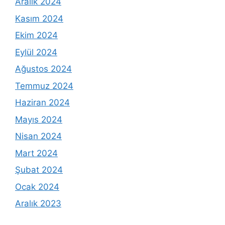
Aralık 2024
Kasım 2024
Ekim 2024
Eylül 2024
Ağustos 2024
Temmuz 2024
Haziran 2024
Mayıs 2024
Nisan 2024
Mart 2024
Şubat 2024
Ocak 2024
Aralık 2023