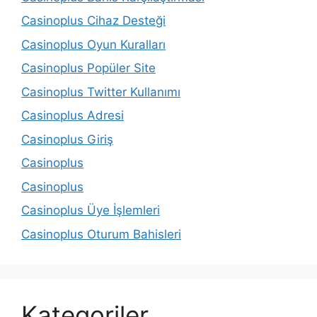
Casinoplus Cihaz Desteği
Casinoplus Oyun Kuralları
Casinoplus Popüler Site
Casinoplus Twitter Kullanımı
Casinoplus Adresi
Casinoplus Giriş
Casinoplus
Casinoplus
Casinoplus Üye İşlemleri
Casinoplus Oturum Bahisleri
Kategoriler