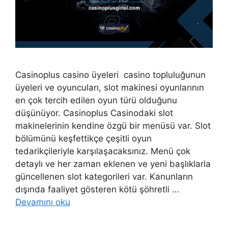
Casinoplus casino üyeleri casino topluluğunun
üyeleri ve oyuncuları, slot makinesi oyunlarının
en çok tercih edilen oyun türü olduğunu
düşünüyor. Casinoplus Casinodaki slot
makinelerinin kendine özgü bir menüsü var. Slot
bölümünü keşfettikçe çeşitli oyun
tedarikçileriyle karşılaşacaksınız. Menü çok
detaylı ve her zaman eklenen ve yeni başlıklarla
güncellenen slot kategorileri var. Kanunların
dışında faaliyet gösteren kötü şöhretli …
Devamını oku