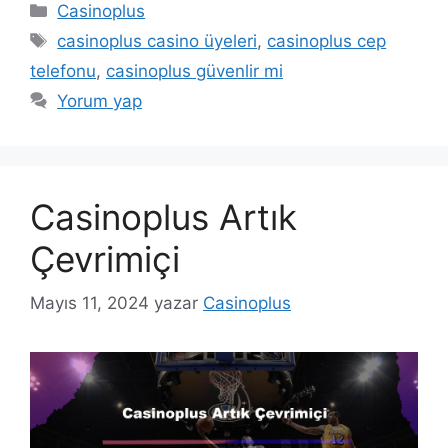
Kategoriler
Casinoplus
Etiketler
casinoplus casino üyeleri
,
casinoplus cep
telefonu
,
casinoplus güvenlir mi
Yorum yap
Casinoplus Artık
Çevrimiçi
Mayıs 11, 2024
yazar
Casinoplus