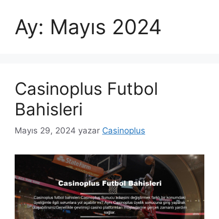
Ay:
Mayıs 2024
Casinoplus Futbol
Bahisleri
Mayıs 29, 2024
yazar
Casinoplus