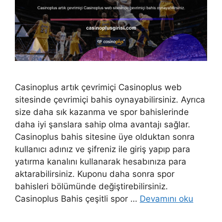
Casinoplus artık çevrimiçi Casinoplus web
sitesinde çevrimiçi bahis oynayabilirsiniz. Ayrıca
size daha sık kazanma ve spor bahislerinde
daha iyi şanslara sahip olma avantajı sağlar.
Casinoplus bahis sitesine üye olduktan sonra
kullanıcı adınız ve şifreniz ile giriş yapıp para
yatırma kanalını kullanarak hesabınıza para
aktarabilirsiniz. Kuponu daha sonra spor
bahisleri bölümünde değiştirebilirsiniz.
Casinoplus Bahis çeşitli spor …
Devamını oku