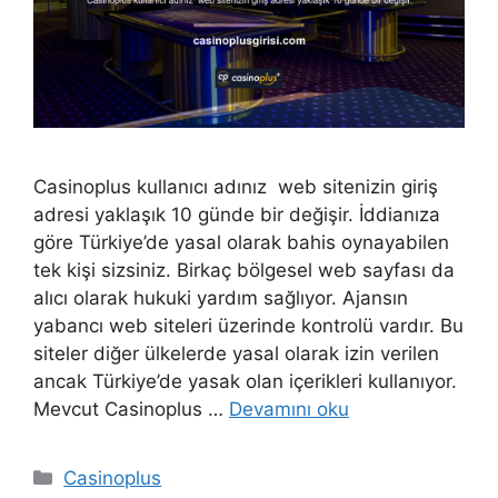
Casinoplus kullanıcı adınız web sitenizin giriş
adresi yaklaşık 10 günde bir değişir. İddianıza
göre Türkiye’de yasal olarak bahis oynayabilen
tek kişi sizsiniz. Birkaç bölgesel web sayfası da
alıcı olarak hukuki yardım sağlıyor. Ajansın
yabancı web siteleri üzerinde kontrolü vardır. Bu
siteler diğer ülkelerde yasal olarak izin verilen
ancak Türkiye’de yasak olan içerikleri kullanıyor.
Mevcut Casinoplus …
Devamını oku
Kategoriler
Casinoplus