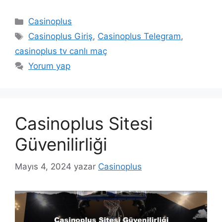
Kategoriler
Casinoplus
Etiketler
Casinoplus Giriş
,
Casinoplus Telegram
,
casinoplus tv canlı maç
Yorum yap
Casinoplus Sitesi
Güvenilirliği
Mayıs 4, 2024
yazar
Casinoplus