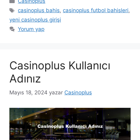
Casinoplus
Etiketler
casinoplus bahis
,
casinoplus futbol bahisleri
,
yeni casinoplus girişi
Yorum yap
Casinoplus Kullanıcı
Adınız
Mayıs 18, 2024
yazar
Casinoplus