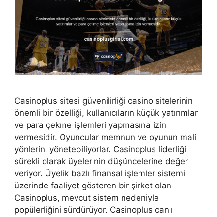
Casinoplus sitesi güvenilirliği casino sitelerinin
önemli bir özelliği, kullanıcıların küçük yatırımlar
ve para çekme işlemleri yapmasına izin
vermesidir. Oyuncular memnun ve oyunun mali
yönlerini yönetebiliyorlar. Casinoplus liderliği
sürekli olarak üyelerinin düşüncelerine değer
veriyor. Üyelik bazlı finansal işlemler sistemi
üzerinde faaliyet gösteren bir şirket olan
Casinoplus, mevcut sistem nedeniyle
popülerliğini sürdürüyor. Casinoplus canlı