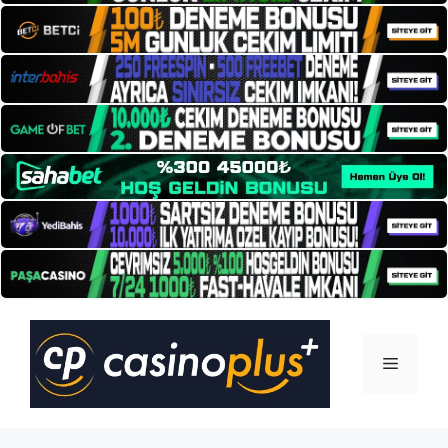
İçeriğe
atla
Menü