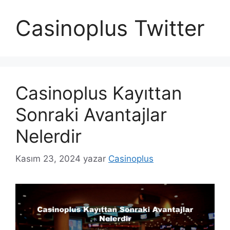
Casinoplus Twitter
Casinoplus Kayıttan
Sonraki Avantajlar
Nelerdir
Kasım 23, 2024
yazar
Casinoplus