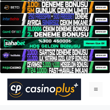
İçeriğe
atla
Menü