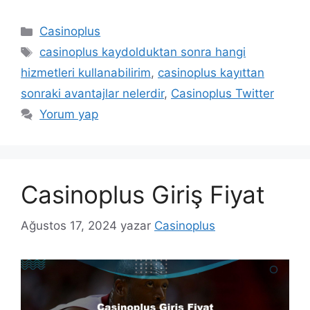
Kategoriler
Casinoplus
Etiketler
casinoplus kaydolduktan sonra hangi
hizmetleri kullanabilirim
,
casinoplus kayıttan
sonraki avantajlar nelerdir
,
Casinoplus Twitter
Yorum yap
Casinoplus Giriş Fiyat
Ağustos 17, 2024
yazar
Casinoplus