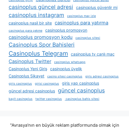
casinoplus girişi
casinoplus güncel adres
casinoplus güncel adresi
casinoplus güvenlir mi
casinoplus instagram
casinoplus maç izle
casinoplus para yatırma
casinoplus nasil bir site
casinoplus promosyon
casinoplus para çekme
casinoplus promosyon kodu
casinoplus sitesi
Casinoplus Spor Bahisleri
Casinoplus Telegram
casinoplus tv canlı maç
Casinoplus Twitter
casinoplus whatsapp
Casinoplus Yeni Giriş
casinoplus üyelik
Casinoplus Şikayet
casino sitesi casinoplus
giris adresi casinoplus
giris yap casinoplus
giris casinoplus
girisi casinoplus
güncel casinoplus
güncel adresi casinoplus
kayit casinoplus
twitter casinoplus
casinoplus bahis sitesi
"Avrasya'nın en büyük reklam platformunda olmak için