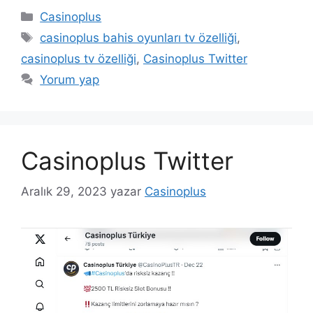
Kategoriler
Casinoplus
Etiketler
casinoplus bahis oyunları tv özelliği
,
casinoplus tv özelliği
,
Casinoplus Twitter
Yorum yap
Casinoplus Twitter
Aralık 29, 2023
yazar
Casinoplus