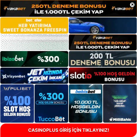
×
CASINOPLUS GİRİŞ İÇİN TIKLAYINIZ!