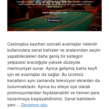
Casinoplus kayıttan sonraki avantajlar nelerdir
kullanıcılara sanal bahisler ve aralarından seçim
yapabilecekleri daha geniş bir kategori
yelpazesi aracılığıyla yüksek düzeyde
memnuniyet sunar. Ayrıca gelişmiş bahis keyfi
için ek avantajlar da sağlar. Bu ücretsiz
kanalların aynı zamanda televizyon ekranları da
bulunmaktadır. Ayrıca bu siteye üye olarak
promosyonlardan faydalanabilir ve hemen para
kazanmaya başlayabilirsiniz. Sanal bahislerin
yanı …
Devamını oku