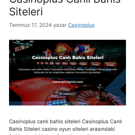
Siteleri
Temmuz 17, 2024
yazar
Casinoplus
Casinoplus canlı bahis siteleri Casinoplus Canlı
Bahis Siteleri casino oyun siteleri arasındaki