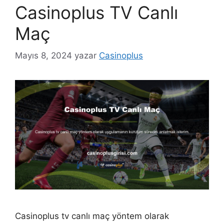
Casinoplus TV Canlı
Maç
Mayıs 8, 2024
yazar
Casinoplus
Casinoplus tv canlı maç yöntem olarak