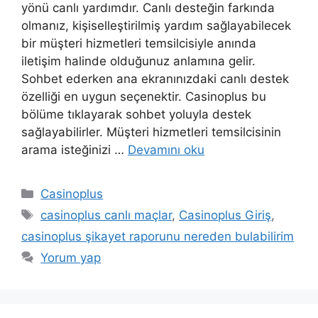
yönü canlı yardımdır. Canlı desteğin farkında
olmanız, kişiselleştirilmiş yardım sağlayabilecek
bir müşteri hizmetleri temsilcisiyle anında
iletişim halinde olduğunuz anlamına gelir.
Sohbet ederken ana ekranınızdaki canlı destek
özelliği en uygun seçenektir. Casinoplus bu
bölüme tıklayarak sohbet yoluyla destek
sağlayabilirler. Müşteri hizmetleri temsilcisinin
arama isteğinizi …
Devamını oku
Kategoriler
Casinoplus
Etiketler
casinoplus canlı maçlar
,
Casinoplus Giriş
,
casinoplus şikayet raporunu nereden bulabilirim
Yorum yap