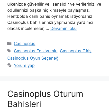
ülkenizde güvenilir ve lisanslıdır ve verilerinizi ve
ödüllerinizi başka hiç kimseyle paylaşmaz.
Hentbolda canlı bahis oynamak istiyorsanız
Casinoplus bahislerinizi yapmanıza yardımcı
olacak incelemeler, …
Devamını oku
Kategoriler
Casinoplus
Etiketler
Casinoplus En Uyumlu
,
Casinoplus Giriş
,
Casinoplus Oyun Seçeneği
Yorum yap
Casinoplus Oturum
Bahisleri