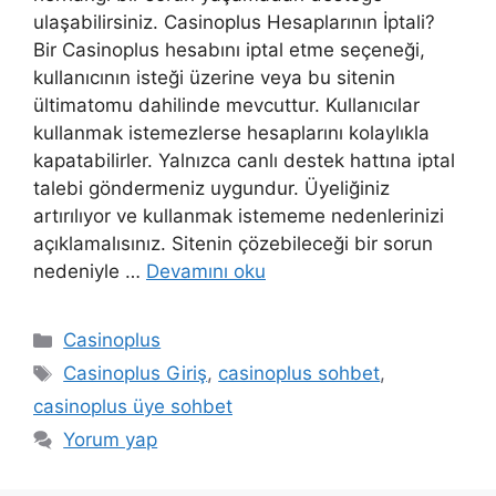
ulaşabilirsiniz. Casinoplus Hesaplarının İptali?
Bir Casinoplus hesabını iptal etme seçeneği,
kullanıcının isteği üzerine veya bu sitenin
ültimatomu dahilinde mevcuttur. Kullanıcılar
kullanmak istemezlerse hesaplarını kolaylıkla
kapatabilirler. Yalnızca canlı destek hattına iptal
talebi göndermeniz uygundur. Üyeliğiniz
artırılıyor ve kullanmak istememe nedenlerinizi
açıklamalısınız. Sitenin çözebileceği bir sorun
nedeniyle …
Devamını oku
Kategoriler
Casinoplus
Etiketler
Casinoplus Giriş
,
casinoplus sohbet
,
casinoplus üye sohbet
Yorum yap