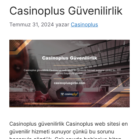
Casinoplus Güvenilirlik
Temmuz 31, 2024
yazar
Casinoplus
Casinoplus güvenilirlik Casinoplus web sitesi en
güvenilir hizmeti sunuyor çünkü bu sorunu