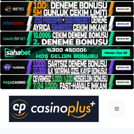
İçeriğe
atla
Menü