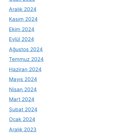
Aralık 2024
Kasım 2024
Ekim 2024
Eylül 2024
Ağustos 2024
Temmuz 2024
Haziran 2024
Mayıs 2024
Nisan 2024
Mart 2024
Şubat 2024
Ocak 2024
Aralık 2023