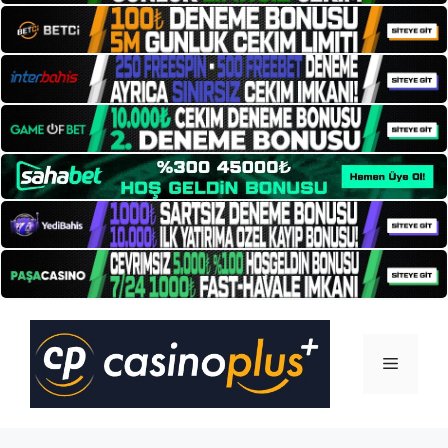
İçeriğe
atla
Menü