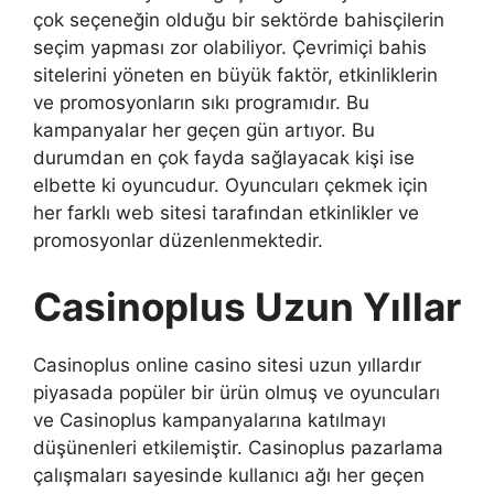
çok seçeneğin olduğu bir sektörde bahisçilerin
seçim yapması zor olabiliyor. Çevrimiçi bahis
sitelerini yöneten en büyük faktör, etkinliklerin
ve promosyonların sıkı programıdır. Bu
kampanyalar her geçen gün artıyor. Bu
durumdan en çok fayda sağlayacak kişi ise
elbette ki oyuncudur. Oyuncuları çekmek için
her farklı web sitesi tarafından etkinlikler ve
promosyonlar düzenlenmektedir.
Casinoplus Uzun Yıllar
Casinoplus online casino sitesi uzun yıllardır
piyasada popüler bir ürün olmuş ve oyuncuları
ve Casinoplus kampanyalarına katılmayı
düşünenleri etkilemiştir. Casinoplus pazarlama
çalışmaları sayesinde kullanıcı ağı her geçen