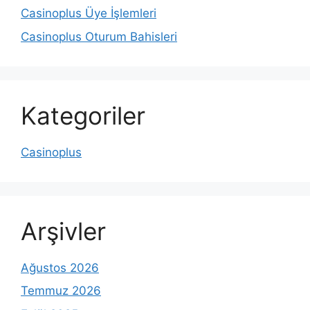
Casinoplus Üye İşlemleri
Casinoplus Oturum Bahisleri
Kategoriler
Casinoplus
Arşivler
Ağustos 2026
Temmuz 2026