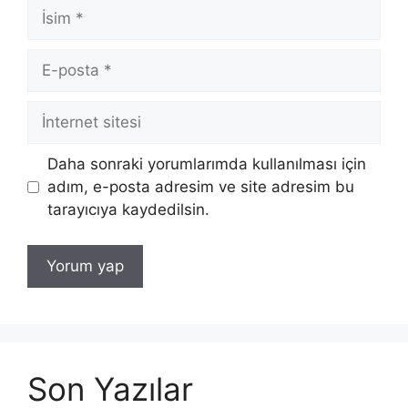
İsim
E-
posta
İnternet
sitesi
Daha sonraki yorumlarımda kullanılması için
adım, e-posta adresim ve site adresim bu
tarayıcıya kaydedilsin.
Son Yazılar