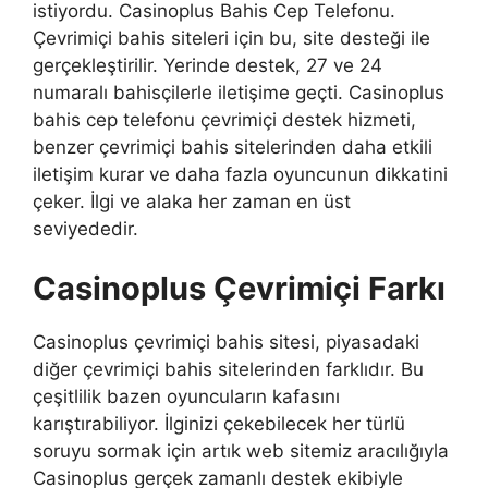
istiyordu. Casinoplus Bahis Cep Telefonu.
Çevrimiçi bahis siteleri için bu, site desteği ile
gerçekleştirilir. Yerinde destek, 27 ve 24
numaralı bahisçilerle iletişime geçti. Casinoplus
bahis cep telefonu çevrimiçi destek hizmeti,
benzer çevrimiçi bahis sitelerinden daha etkili
iletişim kurar ve daha fazla oyuncunun dikkatini
çeker. İlgi ve alaka her zaman en üst
seviyededir.
Casinoplus Çevrimiçi Farkı
Casinoplus çevrimiçi bahis sitesi, piyasadaki
diğer çevrimiçi bahis sitelerinden farklıdır. Bu
çeşitlilik bazen oyuncuların kafasını
karıştırabiliyor. İlginizi çekebilecek her türlü
soruyu sormak için artık web sitemiz aracılığıyla
Casinoplus gerçek zamanlı destek ekibiyle