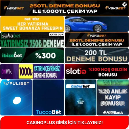
×
CASINOPLUS GİRİŞ İÇİN TIKLAYINIZ!