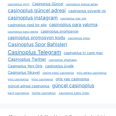
Casinoplus Güncel
casinoplus girişi
casinoplus güncel adres
casinoplus güncel adresi
casinoplus güvenlir mi
casinoplus instagram
casinoplus maç izle
casinoplus para yatırma
casinoplus nasil bir site
casinoplus promosyon
casinoplus para çekme
casinoplus promosyon kodu
casinoplus sitesi
Casinoplus Spor Bahisleri
Casinoplus Telegram
casinoplus tv canlı maç
Casinoplus Twitter
casinoplus whatsapp
Casinoplus Yeni Giriş
casinoplus üyelik
Casinoplus Şikayet
casino sitesi casinoplus
giris adresi casinoplus
giris yap casinoplus
giris casinoplus
girisi casinoplus
güncel casinoplus
güncel adresi casinoplus
kayit casinoplus
twitter casinoplus
casinoplus bahis sitesi