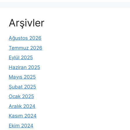
Arşivler
Ağustos 2026
Temmuz 2026
Eylül 2025
Haziran 2025
Mayıs 2025
Şubat 2025
Ocak 2025
Aralık 2024
Kasım 2024
Ekim 2024