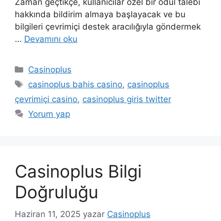
Zaman geçtikçe, kullanıcılar özel bir ödül talebi
hakkında bildirim almaya başlayacak ve bu
bilgileri çevrimiçi destek aracılığıyla göndermek
…
Devamını oku
Kategoriler
Casinoplus
Etiketler
casinoplus bahis casino
,
casinoplus
çevrimiçi casino
,
casinoplus giris twitter
Yorum yap
Casinoplus Bilgi
Doğruluğu
Haziran 11, 2025
yazar
Casinoplus