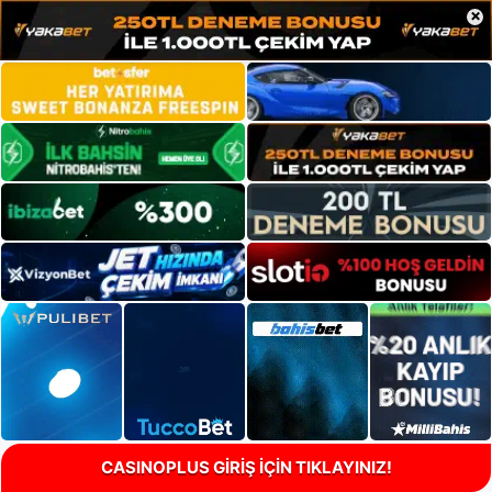
×
CASINOPLUS GİRİŞ İÇİN TIKLAYINIZ!