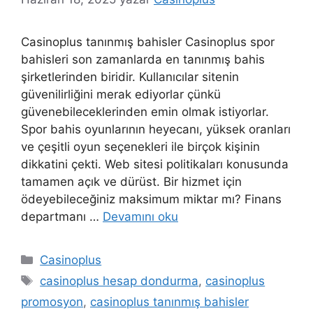
Casinoplus tanınmış bahisler Casinoplus spor
bahisleri son zamanlarda en tanınmış bahis
şirketlerinden biridir. Kullanıcılar sitenin
güvenilirliğini merak ediyorlar çünkü
güvenebileceklerinden emin olmak istiyorlar.
Spor bahis oyunlarının heyecanı, yüksek oranları
ve çeşitli oyun seçenekleri ile birçok kişinin
dikkatini çekti. Web sitesi politikaları konusunda
tamamen açık ve dürüst. Bir hizmet için
ödeyebileceğiniz maksimum miktar mı? Finans
departmanı …
Devamını oku
Kategoriler
Casinoplus
Etiketler
casinoplus hesap dondurma
,
casinoplus
promosyon
,
casinoplus tanınmış bahisler