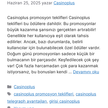
Haziran 25, 2025
yazar
Casinoplus
Casinoplus promosyon teklifleri Casinoplus
teklifleri bu ödüllere dahildir. Bu promosyonlar
büyük kazanma şansınızı gerçekten artırabilir!
Genellikle her kullanıcıya eşit olarak tahsis
edilirler. Ancak, bazı durumlarda, belirli
kullanıcılar için bulunabilecek özel ödüller vardır.
Doğum günü promosyonları sadece küçük bir
bulmacanın bir parçasıdır. Keşfedilecek çok şey
var! Çok fazla harcamadan çok para kazanmak
istiyorsanız, bu bonusları kendi …
Devamını oku
Kategoriler
Casinoplus
Etiketler
casinoplus promosyon teklifleri
,
casinoplus
telegraph avantajları
,
girisi casinoplus