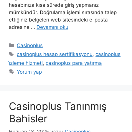
hesabınıza kısa sürede giriş yapmanız
mümkündür. Doğrulama işlemi sırasında talep
ettiğiniz belgeleri web sitesindeki e-posta
adresine …
Devamını oku
Kategoriler
Casinoplus
Etiketler
casinoplus hesap sertifikasyonu
,
casinoplus
i̇zleme hizmeti
,
casinoplus para yatırma
Yorum yap
Casinoplus Tanınmış
Bahisler
Haziran 18, 2025
yazar
Casinoplus