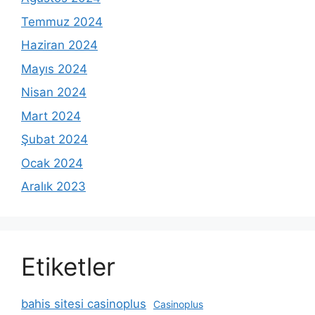
Temmuz 2024
Haziran 2024
Mayıs 2024
Nisan 2024
Mart 2024
Şubat 2024
Ocak 2024
Aralık 2023
Etiketler
bahis sitesi casinoplus
Casinoplus