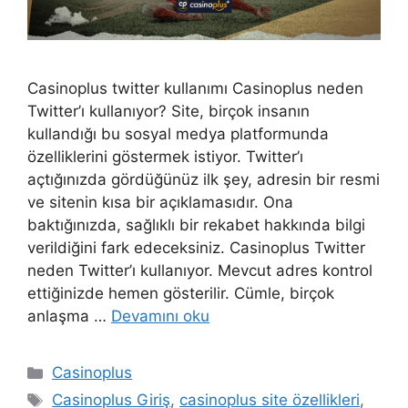
Casinoplus twitter kullanımı Casinoplus neden
Twitter’ı kullanıyor? Site, birçok insanın
kullandığı bu sosyal medya platformunda
özelliklerini göstermek istiyor. Twitter’ı
açtığınızda gördüğünüz ilk şey, adresin bir resmi
ve sitenin kısa bir açıklamasıdır. Ona
baktığınızda, sağlıklı bir rekabet hakkında bilgi
verildiğini fark edeceksiniz. Casinoplus Twitter
neden Twitter’ı kullanıyor. Mevcut adres kontrol
ettiğinizde hemen gösterilir. Cümle, birçok
anlaşma …
Devamını oku
Kategoriler
Casinoplus
Etiketler
Casinoplus Giriş
,
casinoplus site özellikleri
,