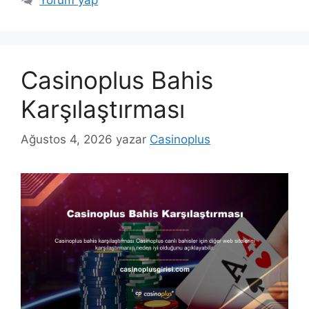
Casinoplus Bahis
Karşılaştırması
Ağustos 4, 2026
yazar
Casinoplus