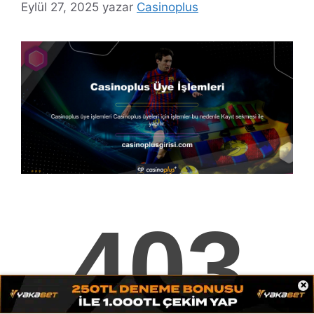
Eylül 27, 2025
yazar
Casinoplus
Casinoplus üye işlemleri Casinoplus üyeleri için
işlemler bu nedenle Kayıt sekmesi ile yapılır.
Formu doldurduktan sonra kullanıcının bir ad ve
şifre girmesi gerekir. Hesabınız güvenlidir, çünkü
×
sadece bildiğiniz bir şifreniz vardır. Kullanıcılar,