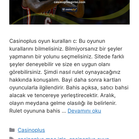
Casinoplus oyun kuralları c: Bu oyunun
kurallarını bilmelisiniz. Bilmiyorsanız bir şeyler
yapmanın bir yolunu seçmelisiniz. Sitede farklı
şeyler deneyebilir ve size en uygun olanı
görebilirsiniz. Şimdi nasıl rulet oynayacağınız
hakkında konuşalım. Bayi daha sonra kartları
oyuncularla ilgilendirir. Bahis açıksa, satıcı bahsi
alacak ve tencereye yerleştirecektir. Aralık,
olayın meydana gelme olasılığı ile belirlenir.
Rulet oyununa bahis …
Devamını oku
Kategoriler
Casinoplus
Etiketler