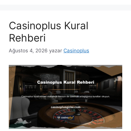
Casinoplus Kural
Rehberi
Ağustos 4, 2026
yazar
Casinoplus