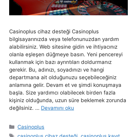
Casinoplus cihaz desteği Casinoplus
bilgisayarınızda veya telefonunuzdan yardım
alabilirsiniz. Web sitesine gidin ve ihtiyacınız
olanla eşleşen düğmeye basın. Yeni pencereyi
kullanmak için bazı ayrıntıları doldurmanız
gerekir. Bu, adınızı, soyadınızı ve hangi
departmana ait olduğunuzu seçebileceğiniz
anlamına gelir. Devam et ve şimdi konuşmaya
başla. Size yardımcı olabilecek birden fazla
kişiniz olduğunda, uzun süre beklemek zorunda
değilsiniz. …
Devamını oku
Kategoriler
Casinoplus
Etiketler
casinoplus cihaz desteği
,
casinoplus kayıt