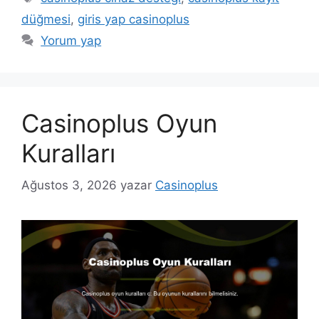
düğmesi
,
giris yap casinoplus
Yorum yap
Casinoplus Oyun
Kuralları
Ağustos 3, 2026
yazar
Casinoplus