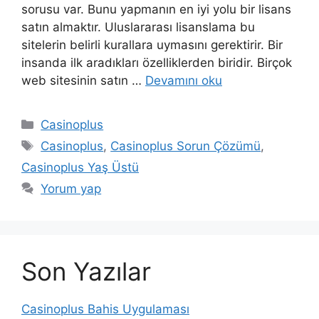
sorusu var. Bunu yapmanın en iyi yolu bir lisans
satın almaktır. Uluslararası lisanslama bu
sitelerin belirli kurallara uymasını gerektirir. Bir
insanda ilk aradıkları özelliklerden biridir. Birçok
web sitesinin satın …
Devamını oku
Kategoriler
Casinoplus
Etiketler
Casinoplus
,
Casinoplus Sorun Çözümü
,
Casinoplus Yaş Üstü
Yorum yap
Son Yazılar
Casinoplus Bahis Uygulaması