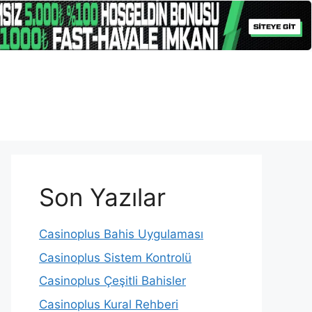
Son Yazılar
Casinoplus Bahis Uygulaması
Casinoplus Sistem Kontrolü
Casinoplus Çeşitli Bahisler
Casinoplus Kural Rehberi