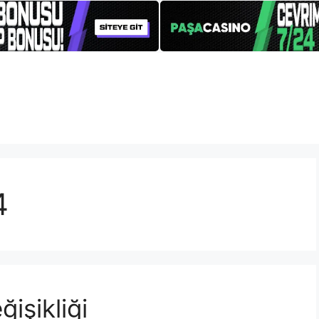
4
işikliği