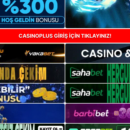
CASINOPLUS GİRİŞ İÇİN TIKLAYINIZ!