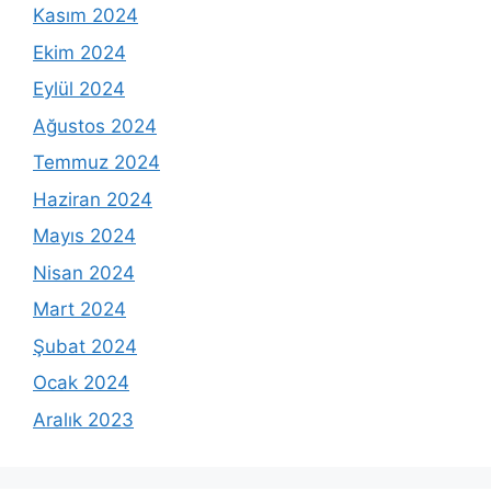
Kasım 2024
Ekim 2024
Eylül 2024
Ağustos 2024
Temmuz 2024
Haziran 2024
Mayıs 2024
Nisan 2024
Mart 2024
Şubat 2024
Ocak 2024
Aralık 2023