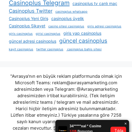
Casinoplus Telegram
casinoplus tv canlı maç
Casinoplus Twitter
casinoplus whatsapp
Casinoplus Yeni Giriş
casinoplus üyelik
Casinoplus Şikayet
casino sitesi casinoplus
giris adresi casinoplus
giris yap casinoplus
giris casinoplus
girisi casinoplus
güncel casinoplus
güncel adresi casinoplus
kayit casinoplus
twitter casinoplus
casinoplus bahis sitesi
"Avrasya'nın en büyük reklam platformunda olmak için
Microsoft Teams:
reklam@avrasyamarketing.com
adresimizden veya Telegram: @Avrasyamarketing
adresimizden irtibat kurabilirsiniz. (Tek iletişim
adreslerimiz teams / telegram ve mail adresimizdir.
Harici hiçbir iletişim adresimiz bulunmamaktadır.
Lütfen itibar etmeyiniz.) Türkiye yasalarına göre 7258
sayılı kanun uyarınca yasa dışı bahis oynamanın
cezaları mevcuttur. Şu an bulunduğunuz site hiç bir