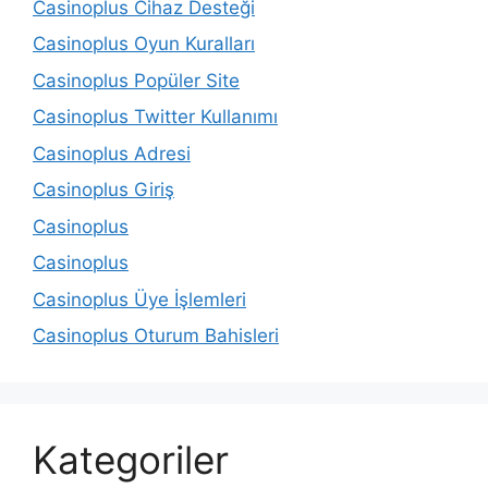
Casinoplus Cihaz Desteği
Casinoplus Oyun Kuralları
Casinoplus Popüler Site
Casinoplus Twitter Kullanımı
Casinoplus Adresi
Casinoplus Giriş
Casinoplus
Casinoplus
Casinoplus Üye İşlemleri
Casinoplus Oturum Bahisleri
Kategoriler