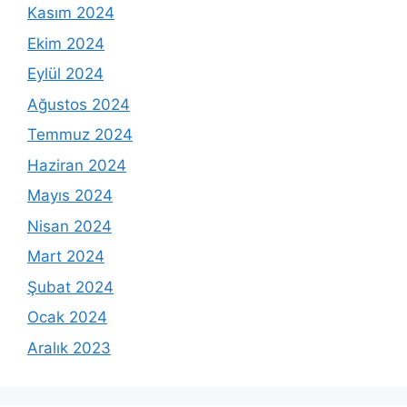
Kasım 2024
Ekim 2024
Eylül 2024
Ağustos 2024
Temmuz 2024
Haziran 2024
Mayıs 2024
Nisan 2024
Mart 2024
Şubat 2024
Ocak 2024
Aralık 2023