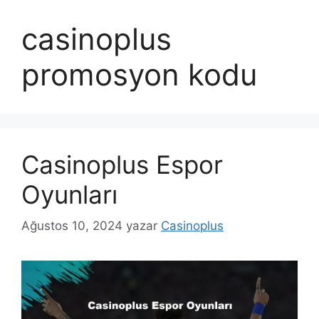
casinoplus
promosyon kodu
Casinoplus Espor
Oyunları
Ağustos 10, 2024
yazar
Casinoplus