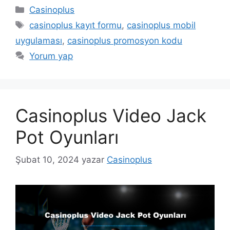
Kategoriler
Casinoplus
Etiketler
casinoplus kayıt formu
,
casinoplus mobil
uygulaması
,
casinoplus promosyon kodu
Yorum yap
Casinoplus Video Jack
Pot Oyunları
Şubat 10, 2024
yazar
Casinoplus