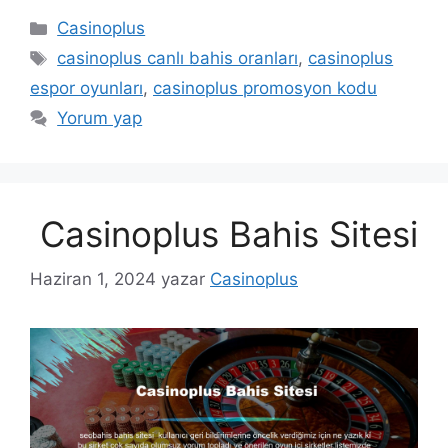
Kategoriler
Casinoplus
Etiketler
casinoplus canlı bahis oranları
,
casinoplus
espor oyunları
,
casinoplus promosyon kodu
Yorum yap
Casinoplus Bahis Sitesi
Haziran 1, 2024
yazar
Casinoplus