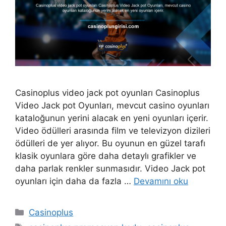
Casinoplus video jack pot oyunları Casinoplus
Video Jack pot Oyunları, mevcut casino oyunları
kataloğunun yerini alacak en yeni oyunları içerir.
Video ödülleri arasında film ve televizyon dizileri
ödülleri de yer alıyor. Bu oyunun en güzel tarafı
klasik oyunlara göre daha detaylı grafikler ve
daha parlak renkler sunmasıdır. Video Jack pot
oyunları için daha da fazla …
Devamını oku
Kategoriler
Casinoplus
Etiketler