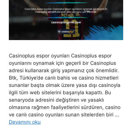
Casinoplus espor oyunları Casinoplus espor
oyunlarını oynamak için geçerli bir Casinoplus
adresi kullanarak giriş yapmanız çok önemlidir.
Btk, Türkiye’de canlı bahis ve casino hizmetleri
sunanlar başta olmak üzere yasa dışı casinoyla
ilgili tüm web sitelerini başarıyla kapattı. Bu
senaryoda adresini değiştiren ve yasaklı
olmasına rağmen faaliyetlerini sürdüren, casino
ve canlı casino oyunları sunan sitelerden biri …
Devamını oku