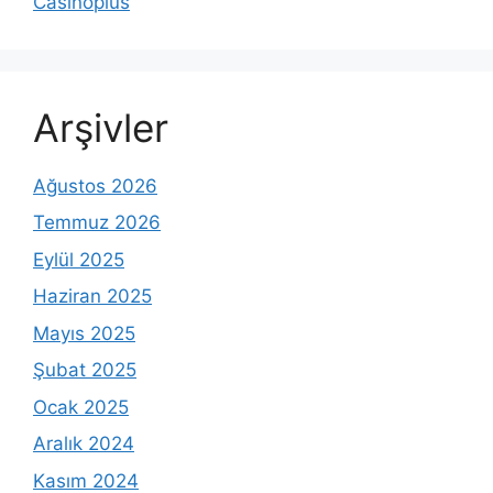
Casinoplus
Arşivler
Ağustos 2026
Temmuz 2026
Eylül 2025
Haziran 2025
Mayıs 2025
Şubat 2025
Ocak 2025
Aralık 2024
Kasım 2024