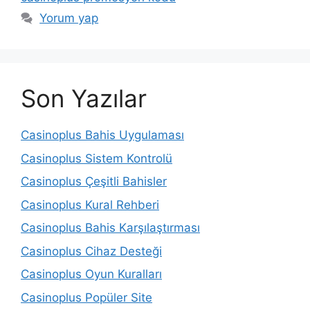
Yorum yap
Son Yazılar
Casinoplus Bahis Uygulaması
Casinoplus Sistem Kontrolü
Casinoplus Çeşitli Bahisler
Casinoplus Kural Rehberi
Casinoplus Bahis Karşılaştırması
Casinoplus Cihaz Desteği
Casinoplus Oyun Kuralları
Casinoplus Popüler Site