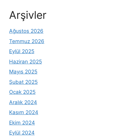
Arşivler
Ağustos 2026
Temmuz 2026
Eylül 2025
Haziran 2025
Mayıs 2025
Şubat 2025
Ocak 2025
Aralık 2024
Kasım 2024
Ekim 2024
Eylül 2024