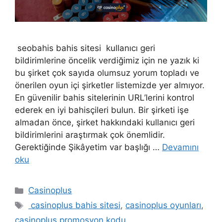
seobahis bahis sitesi kullanıcı geri
bildirimlerine öncelik verdiğimiz için ne yazık ki
bu şirket çok sayıda olumsuz yorum topladı ve
önerilen oyun içi şirketler listemizde yer almıyor.
En güvenilir bahis sitelerinin URL’lerini kontrol
ederek en iyi bahisçileri bulun. Bir şirketi işe
almadan önce, şirket hakkındaki kullanıcı geri
bildirimlerini araştırmak çok önemlidir.
Gerektiğinde Şikâyetim var başlığı …
Devamını
oku
Kategoriler
Casinoplus
Etiketler
casinoplus bahis sitesi
,
casinoplus oyunları
,
casinoplus promosyon kodu