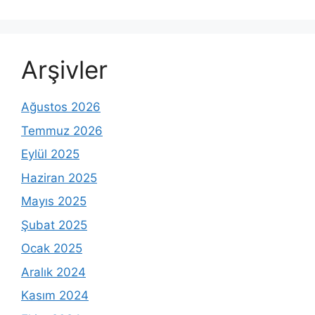
Arşivler
Ağustos 2026
Temmuz 2026
Eylül 2025
Haziran 2025
Mayıs 2025
Şubat 2025
Ocak 2025
Aralık 2024
Kasım 2024