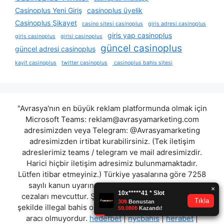
Casinoplus Yeni Giriş
casinoplus üyelik
Casinoplus Şikayet
casino sitesi casinoplus
giris adresi casinoplus
giris yap casinoplus
giris casinoplus
girisi casinoplus
güncel casinoplus
güncel adresi casinoplus
kayit casinoplus
twitter casinoplus
casinoplus bahis sitesi
"Avrasya'nın en büyük reklam platformunda olmak için
Microsoft Teams:
reklam@avrasyamarketing.com
adresimizden veya Telegram: @Avrasyamarketing
adresimizden irtibat kurabilirsiniz. (Tek iletişim
adreslerimiz teams / telegram ve mail adresimizdir.
Harici hiçbir iletişim adresimiz bulunmamaktadır.
Lütfen itibar etmeyiniz.) Türkiye yasalarına göre 7258
sayılı kanun uyarınca yasa dışı bahis oynamanın
cezaları mevcuttur. Şu an bulunduğunuz site hiç bir
şekilde illegal bahis oyunları oynatmıyor ve oynamaya
aracı olmuyordur.
hedefbet
|
nycbahis
|
herabet
|