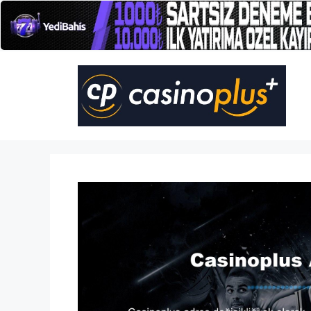
İçeriğe
atla