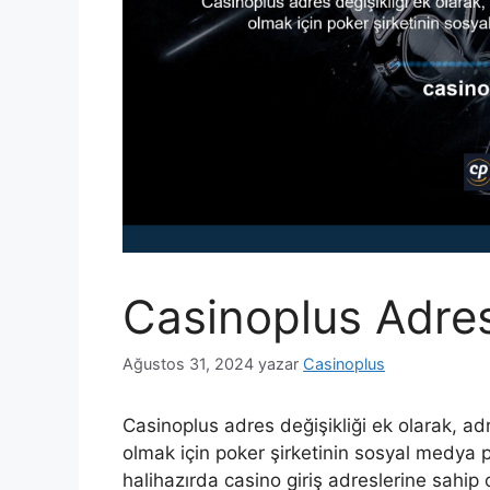
Casinoplus Adres
Ağustos 31, 2024
yazar
Casinoplus
Casinoplus adres değişikliği ek olarak, ad
olmak için poker şirketinin sosyal medya pl
halihazırda casino giriş adreslerine sahip o