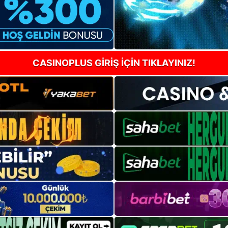
CASINOPLUS GİRİŞ İÇİN TIKLAYINIZ!