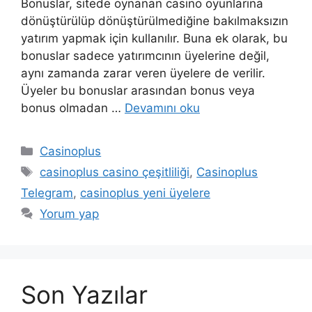
Bonuslar, sitede oynanan casino oyunlarına
dönüştürülüp dönüştürülmediğine bakılmaksızın
yatırım yapmak için kullanılır. Buna ek olarak, bu
bonuslar sadece yatırımcının üyelerine değil,
aynı zamanda zarar veren üyelere de verilir.
Üyeler bu bonuslar arasından bonus veya
bonus olmadan …
Devamını oku
Kategoriler
Casinoplus
Etiketler
casinoplus casino çeşitliliği
,
Casinoplus
Telegram
,
casinoplus yeni üyelere
Yorum yap
Son Yazılar