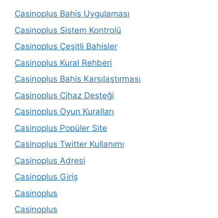
Casinoplus Bahis Uygulaması
Casinoplus Sistem Kontrolü
Casinoplus Çeşitli Bahisler
Casinoplus Kural Rehberi
Casinoplus Bahis Karşılaştırması
Casinoplus Cihaz Desteği
Casinoplus Oyun Kuralları
Casinoplus Popüler Site
Casinoplus Twitter Kullanımı
Casinoplus Adresi
Casinoplus Giriş
Casinoplus
Casinoplus