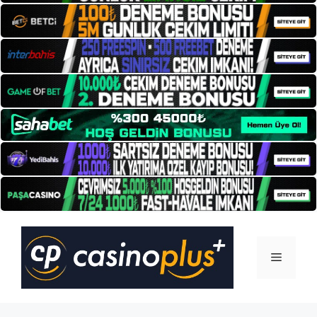
İçeriğe
atla
Menü