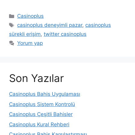
Kategoriler
Casinoplus
Etiketler
casinoplus deneyimli pazar
,
casinoplus
sürekli erişim
,
twitter casinoplus
Yorum yap
Son Yazılar
Casinoplus Bahis Uygulaması
Casinoplus Sistem Kontrolü
Casinoplus Çeşitli Bahisler
Casinoplus Kural Rehberi
Casinoplus Bahis Karşılaştırması