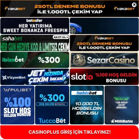
×
CASINOPLUS GİRİŞ İÇİN TIKLAYINIZ!