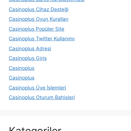
Casinoplus Cihaz Desteği
Casinoplus Oyun Kuralları
Casinoplus Popüler Site
Casinoplus Twitter Kullanımı
Casinoplus Adresi
Casinoplus Giriş
Casinoplus
Casinoplus
Casinoplus Üye İşlemleri
Casinoplus Oturum Bahisleri
Kategoriler