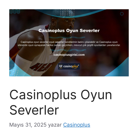
Casinoplus Oyun
Severler
Mayıs 31, 2025
yazar
Casinoplus