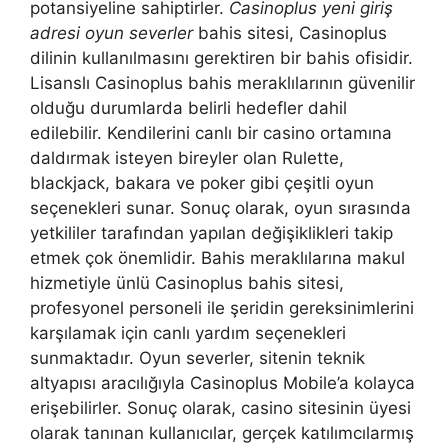
potansiyeline sahiptirler.
Casinoplus yeni giriş
adresi oyun severler
bahis sitesi, Casinoplus
dilinin kullanılmasını gerektiren bir bahis ofisidir.
Lisanslı Casinoplus bahis meraklılarının güvenilir
olduğu durumlarda belirli hedefler dahil
edilebilir. Kendilerini canlı bir casino ortamına
daldırmak isteyen bireyler olan Rulette,
blackjack, bakara ve poker gibi çeşitli oyun
seçenekleri sunar. Sonuç olarak, oyun sırasında
yetkililer tarafından yapılan değişiklikleri takip
etmek çok önemlidir. Bahis meraklılarına makul
hizmetiyle ünlü Casinoplus bahis sitesi,
profesyonel personeli ile şeridin gereksinimlerini
karşılamak için canlı yardım seçenekleri
sunmaktadır. Oyun severler, sitenin teknik
altyapısı aracılığıyla Casinoplus Mobile’a kolayca
erişebilirler. Sonuç olarak, casino sitesinin üyesi
olarak tanınan kullanıcılar, gerçek katılımcılarmış