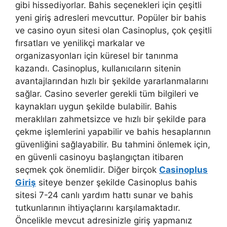
gibi hissediyorlar. Bahis seçenekleri için çeşitli
yeni giriş adresleri mevcuttur. Popüler bir bahis
ve casino oyun sitesi olan Casinoplus, çok çeşitli
fırsatları ve yenilikçi markalar ve
organizasyonları için küresel bir tanınma
kazandı. Casinoplus, kullanıcıların sitenin
avantajlarından hızlı bir şekilde yararlanmalarını
sağlar. Casino severler gerekli tüm bilgileri ve
kaynakları uygun şekilde bulabilir. Bahis
meraklıları zahmetsizce ve hızlı bir şekilde para
çekme işlemlerini yapabilir ve bahis hesaplarının
güvenliğini sağlayabilir. Bu tahmini önlemek için,
en güvenli casinoyu başlangıçtan itibaren
seçmek çok önemlidir. Diğer birçok
Casinoplus
Giriş
siteye benzer şekilde Casinoplus bahis
sitesi 7-24 canlı yardım hattı sunar ve bahis
tutkunlarının ihtiyaçlarını karşılamaktadır.
Öncelikle mevcut adresinizle giriş yapmanız