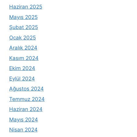
Haziran 2025
Mayıs 2025
Şubat 2025
Ocak 2025
Aralık 2024
Kasım 2024
Ekim 2024
Eylül 2024
Ağustos 2024
Temmuz 2024
Haziran 2024
Mayıs 2024
Nisan 2024