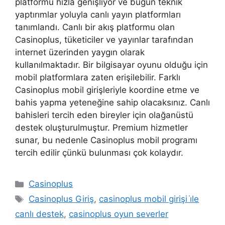
platformu hızla genişliyor ve bugün teknik
yaptırımlar yoluyla canlı yayın platformları
tanımlandı. Canlı bir akış platformu olan
Casinoplus, tüketiciler ve yayınlar tarafından
internet üzerinden yaygın olarak
kullanılmaktadır. Bir bilgisayar oyunu olduğu için
mobil platformlara zaten erişilebilir. Farklı
Casinoplus mobil girişleriyle koordine etme ve
bahis yapma yeteneğine sahip olacaksınız. Canlı
bahisleri tercih eden bireyler için olağanüstü
destek oluşturulmuştur. Premium hizmetler
sunar, bu nedenle Casinoplus mobil programı
tercih edilir çünkü bulunması çok kolaydır.
Kategoriler
Casinoplus
Etiketler
Casinoplus Giriş
,
casinoplus mobil girişi i̇le
canlı destek
,
casinoplus oyun severler