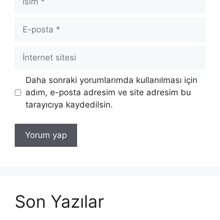
E-
posta
İnternet
sitesi
Daha sonraki yorumlarımda kullanılması için
adım, e-posta adresim ve site adresim bu
tarayıcıya kaydedilsin.
Son Yazılar