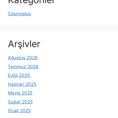
Casinoplus
Arşivler
Ağustos 2026
Temmuz 2026
Eylül 2025
Haziran 2025
Mayıs 2025
Şubat 2025
Ocak 2025