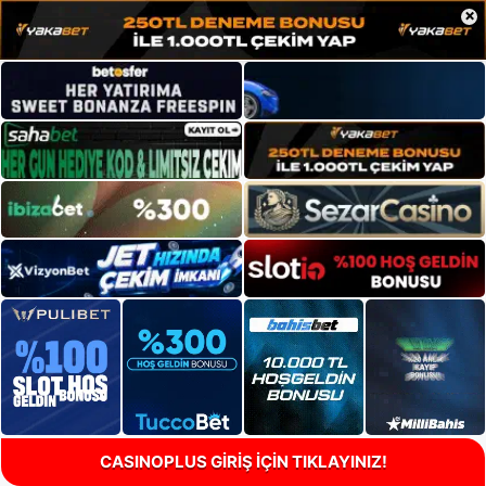
×
CASINOPLUS GİRİŞ İÇİN TIKLAYINIZ!