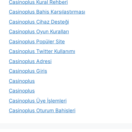
Casinoplus Kural Rehberi
Casinoplus Bahis Karşılaştırması
Casinoplus Cihaz Desteği
Casinoplus Oyun Kuralları
Casinoplus Popüler Site
Casinoplus Twitter Kullanımı
Casinoplus Adresi
Casinoplus Giriş
Casinoplus
Casinoplus
Casinoplus Üye İşlemleri
Casinoplus Oturum Bahisleri