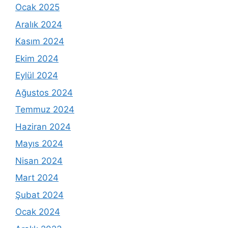
Ocak 2025
Aralık 2024
Kasım 2024
Ekim 2024
Eylül 2024
Ağustos 2024
Temmuz 2024
Haziran 2024
Mayıs 2024
Nisan 2024
Mart 2024
Şubat 2024
Ocak 2024