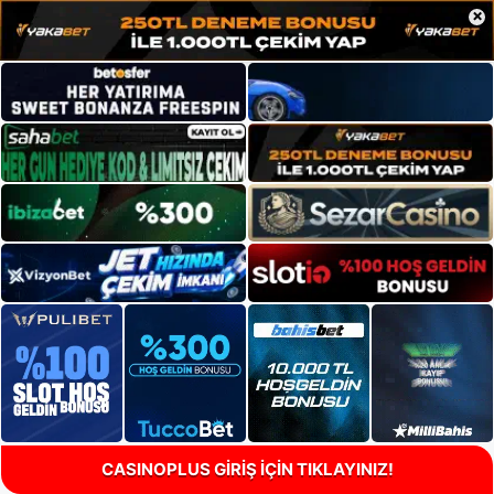
×
CASINOPLUS GİRİŞ İÇİN TIKLAYINIZ!