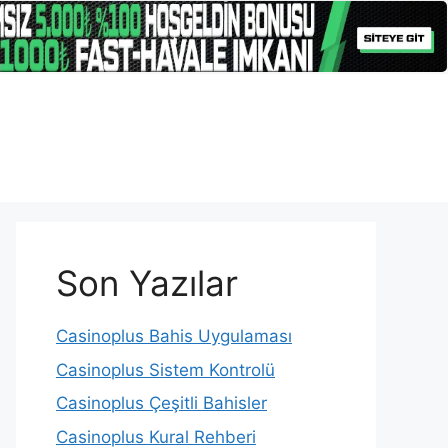
Son Yazılar
Casinoplus Bahis Uygulaması
Casinoplus Sistem Kontrolü
Casinoplus Çeşitli Bahisler
Casinoplus Kural Rehberi