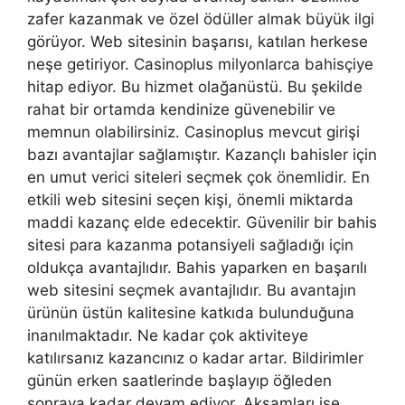
zafer kazanmak ve özel ödüller almak büyük ilgi
görüyor. Web sitesinin başarısı, katılan herkese
neşe getiriyor. Casinoplus milyonlarca bahisçiye
hitap ediyor. Bu hizmet olağanüstü. Bu şekilde
rahat bir ortamda kendinize güvenebilir ve
memnun olabilirsiniz. Casinoplus mevcut girişi
bazı avantajlar sağlamıştır. Kazançlı bahisler için
en umut verici siteleri seçmek çok önemlidir. En
etkili web sitesini seçen kişi, önemli miktarda
maddi kazanç elde edecektir. Güvenilir bir bahis
sitesi para kazanma potansiyeli sağladığı için
oldukça avantajlıdır. Bahis yaparken en başarılı
web sitesini seçmek avantajlıdır. Bu avantajın
ürünün üstün kalitesine katkıda bulunduğuna
inanılmaktadır. Ne kadar çok aktiviteye
katılırsanız kazancınız o kadar artar. Bildirimler
günün erken saatlerinde başlayıp öğleden
sonraya kadar devam ediyor. Akşamları ise