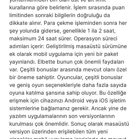
kurallarına göre belirlenir. İşlem sırasında puan
limitinden sonraki bilgilerin doğruluğu da
dikkate alınır. Para çekme işleminden sonra her
şey yolunda giderse, genellikle 1 ila 2 saat,
maksimum 24 saat sürer. Operasyon süreci
adımları içerir: Geliştirilmiş masaüstü sürümüne
ek olarak mobil uygulama için yeni bir paket
yayınlandı. Elbette bunun çok önemli faydaları
var. Çeşitli bonuslar arasında mevcut olanı özel
bir öneme sahiptir. Oyuncular, çeşitli bonuslar
ve geniş oyun seçenekleriyle daha fazla sayıda
oyuna katılma şansına sahip oluyor. Bu özelliğe
erişmek için cihazınızı Android veya iOS işletim
sistemlerine bağlamanız gerekir. Ancak yine de
yazılım uygulamalarının son versiyonlarının
kurulması çok önemlidir. Sonuç olarak masaüstü
versiyon üzerinden erişilebilen tüm yeni