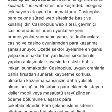
kullanabilirim
web sitesinde keşfedebileceğiniz
çok sayıda ek oyun bulunmaktadır. Casinoplus
para çekme süreci web sitesinde basit ve
kullanışlıdır. Casinoplus web sitesi, çevrimiçi
casino endüstrisinden oyunlar ve yeni
promosyonlar sunmanın yanı sıra, kullanıcılara
casino ve casino oyunlarından para kazanma
şansı sunuyor. Özetle sektör üyelerine en geniş
yelpazede haklar tanıyan lisans şirketleri ile
yapılan anlaşmalar sayesinde risksiz bahis
imkanı sunmaktadır. Casinoplus, uygun oranlarla
bahis fırsatları sunarak kaybetme korkusu
olmadan kazanma şansınızın daha yüksek
olmasını sağlar. Hesabına para eklemek isteyen
kişiler mobil veya masaüstü arayüzünden
ödeme bölümüne ulaşarak para
çekebilmektedir. Para çekme işlemi sitenin
yöntemlerinden biri olan üst ve alt limit