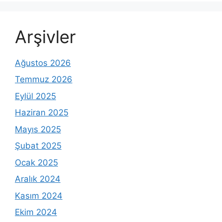
Arşivler
Ağustos 2026
Temmuz 2026
Eylül 2025
Haziran 2025
Mayıs 2025
Şubat 2025
Ocak 2025
Aralık 2024
Kasım 2024
Ekim 2024