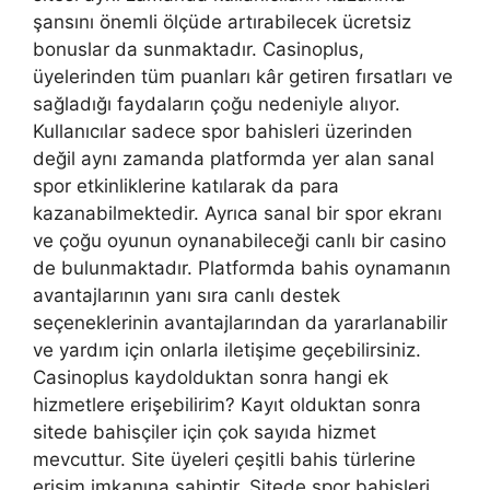
şansını önemli ölçüde artırabilecek ücretsiz
bonuslar da sunmaktadır. Casinoplus,
üyelerinden tüm puanları kâr getiren fırsatları ve
sağladığı faydaların çoğu nedeniyle alıyor.
Kullanıcılar sadece spor bahisleri üzerinden
değil aynı zamanda platformda yer alan sanal
spor etkinliklerine katılarak da para
kazanabilmektedir. Ayrıca sanal bir spor ekranı
ve çoğu oyunun oynanabileceği canlı bir casino
de bulunmaktadır. Platformda bahis oynamanın
avantajlarının yanı sıra canlı destek
seçeneklerinin avantajlarından da yararlanabilir
ve yardım için onlarla iletişime geçebilirsiniz.
Casinoplus kaydolduktan sonra hangi ek
hizmetlere erişebilirim? Kayıt olduktan sonra
sitede bahisçiler için çok sayıda hizmet
mevcuttur. Site üyeleri çeşitli bahis türlerine
erişim imkanına sahiptir. Sitede spor bahisleri