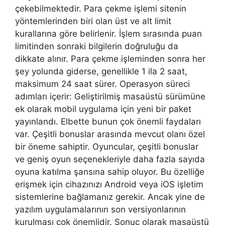
çekebilmektedir. Para çekme işlemi sitenin
yöntemlerinden biri olan üst ve alt limit
kurallarına göre belirlenir. İşlem sırasında puan
limitinden sonraki bilgilerin doğruluğu da
dikkate alınır. Para çekme işleminden sonra her
şey yolunda giderse, genellikle 1 ila 2 saat,
maksimum 24 saat sürer. Operasyon süreci
adımları içerir: Geliştirilmiş masaüstü sürümüne
ek olarak mobil uygulama için yeni bir paket
yayınlandı. Elbette bunun çok önemli faydaları
var. Çeşitli bonuslar arasında mevcut olanı özel
bir öneme sahiptir. Oyuncular, çeşitli bonuslar
ve geniş oyun seçenekleriyle daha fazla sayıda
oyuna katılma şansına sahip oluyor. Bu özelliğe
erişmek için cihazınızı Android veya iOS işletim
sistemlerine bağlamanız gerekir. Ancak yine de
yazılım uygulamalarının son versiyonlarının
kurulması çok önemlidir. Sonuç olarak masaüstü