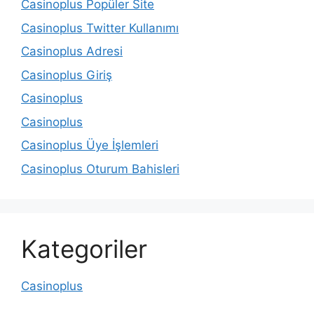
Casinoplus Popüler Site
Casinoplus Twitter Kullanımı
Casinoplus Adresi
Casinoplus Giriş
Casinoplus
Casinoplus
Casinoplus Üye İşlemleri
Casinoplus Oturum Bahisleri
Kategoriler
Casinoplus