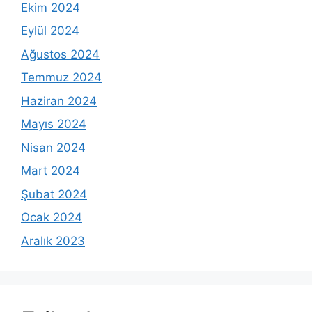
Ekim 2024
Eylül 2024
Ağustos 2024
Temmuz 2024
Haziran 2024
Mayıs 2024
Nisan 2024
Mart 2024
Şubat 2024
Ocak 2024
Aralık 2023