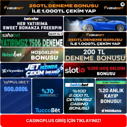
×
CASINOPLUS GİRİŞ İÇİN TIKLAYINIZ!