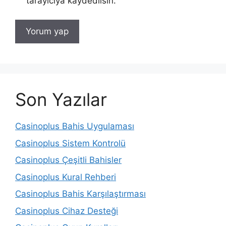
tarayıcıya kaydedilsin.
Son Yazılar
Casinoplus Bahis Uygulaması
Casinoplus Sistem Kontrolü
Casinoplus Çeşitli Bahisler
Casinoplus Kural Rehberi
Casinoplus Bahis Karşılaştırması
Casinoplus Cihaz Desteği