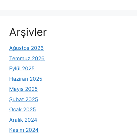
Arşivler
Ağustos 2026
Temmuz 2026
Eylül 2025
Haziran 2025
Mayıs 2025
Şubat 2025
Ocak 2025
Aralık 2024
Kasım 2024