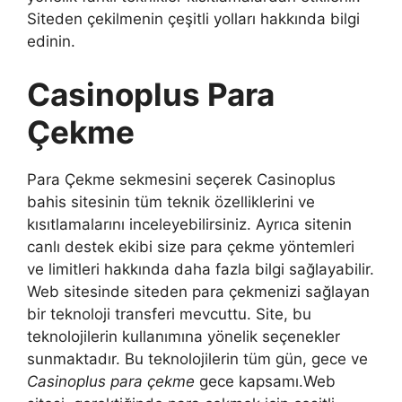
Siteden çekilmenin çeşitli yolları hakkında bilgi
edinin.
Casinoplus Para
Çekme
Para Çekme sekmesini seçerek Casinoplus
bahis sitesinin tüm teknik özelliklerini ve
kısıtlamalarını inceleyebilirsiniz. Ayrıca sitenin
canlı destek ekibi size para çekme yöntemleri
ve limitleri hakkında daha fazla bilgi sağlayabilir.
Web sitesinde siteden para çekmenizi sağlayan
bir teknoloji transferi mevcuttu. Site, bu
teknolojilerin kullanımına yönelik seçenekler
sunmaktadır. Bu teknolojilerin tüm gün, gece ve
Casinoplus para çekme
gece kapsamı.Web