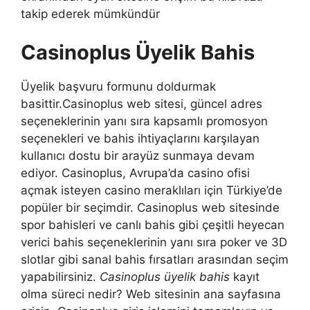
takip ederek mümkündür
Casinoplus Üyelik Bahis
Üyelik başvuru formunu doldurmak
basittir.Casinoplus web sitesi, güncel adres
seçeneklerinin yanı sıra kapsamlı promosyon
seçenekleri ve bahis ihtiyaçlarını karşılayan
kullanıcı dostu bir arayüz sunmaya devam
ediyor. Casinoplus, Avrupa’da casino ofisi
açmak isteyen casino meraklıları için Türkiye’de
popüler bir seçimdir. Casinoplus web sitesinde
spor bahisleri ve canlı bahis gibi çeşitli heyecan
verici bahis seçeneklerinin yanı sıra poker ve 3D
slotlar gibi sanal bahis fırsatları arasından seçim
yapabilirsiniz.
Casinoplus üyelik bahis
kayıt
olma süreci nedir? Web sitesinin ana sayfasına