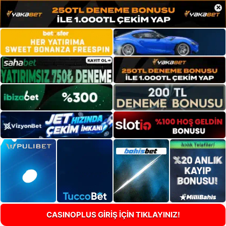
×
CASINOPLUS GİRİŞ İÇİN TIKLAYINIZ!