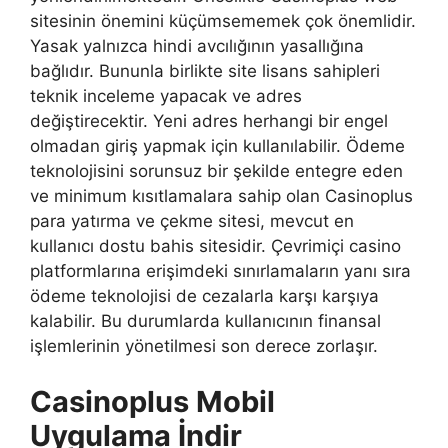
sitesinin önemini küçümsememek çok önemlidir.
Yasak yalnızca hindi avcılığının yasallığına
bağlıdır. Bununla birlikte site lisans sahipleri
teknik inceleme yapacak ve adres
değiştirecektir. Yeni adres herhangi bir engel
olmadan giriş yapmak için kullanılabilir. Ödeme
teknolojisini sorunsuz bir şekilde entegre eden
ve minimum kısıtlamalara sahip olan Casinoplus
para yatırma ve çekme sitesi, mevcut en
kullanıcı dostu bahis sitesidir. Çevrimiçi casino
platformlarına erişimdeki sınırlamaların yanı sıra
ödeme teknolojisi de cezalarla karşı karşıya
kalabilir. Bu durumlarda kullanıcının finansal
işlemlerinin yönetilmesi son derece zorlaşır.
Casinoplus Mobil
Uygulama İndir