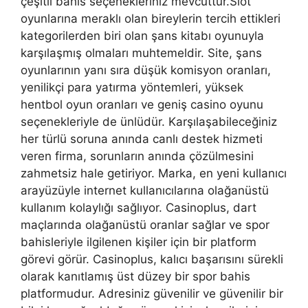
çeşitli bahis seçenekleriniz mevcuttur.Slot
oyunlarına meraklı olan bireylerin tercih ettikleri
kategorilerden biri olan şans kitabı oyunuyla
karşılaşmış olmaları muhtemeldir. Site, şans
oyunlarının yanı sıra düşük komisyon oranları,
yenilikçi para yatırma yöntemleri, yüksek
hentbol oyun oranları ve geniş casino oyunu
seçenekleriyle de ünlüdür. Karşılaşabileceğiniz
her türlü soruna anında canlı destek hizmeti
veren firma, sorunların anında çözülmesini
zahmetsiz hale getiriyor. Marka, en yeni kullanıcı
arayüzüyle internet kullanıcılarına olağanüstü
kullanım kolaylığı sağlıyor. Casinoplus, dart
maçlarında olağanüstü oranlar sağlar ve spor
bahisleriyle ilgilenen kişiler için bir platform
görevi görür. Casinoplus, kalıcı başarısını sürekli
olarak kanıtlamış üst düzey bir spor bahis
platformudur. Adresiniz güvenilir ve güvenilir bir