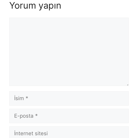
Yorum yapın
Yorum
İsim
E-
posta
İnternet
sitesi