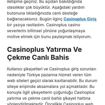
iletişime geçiniz. Bu açıdan bakıldığında
olasılıklar çok büyüktür. Aşağıdaki yardım
butonuna tıkladığınızda canlı desteğe
bağlanacaksınız. Bugün ilginç
Casinoplus Giriş
bir yazıya rastladım. Casinoplus casino
severlerinı bilimsel yönüne yoğunlaşmaya
motive etmek için bunu paylaşmak istiyorum.
Casinoplus Yatırma Ve
Çekme Canlı Bahis
Kullanıcı şikayetleri ve Casinoplus giriş sorunları
nedeniyle Türkiye pazarına hizmet veren tüm
web siteleri geçici olarak kısıtlanabilir. Bu durum
siteye erişimde aksamalara yol açmaktadır. Bu
konuyla ilgili şikayetlerin çoğunluğu
Casinoplus
yatırma ve çekme canlı bahis
şikayet hattına
yönlendirilmektedir. Öncelikle Casinoplus web