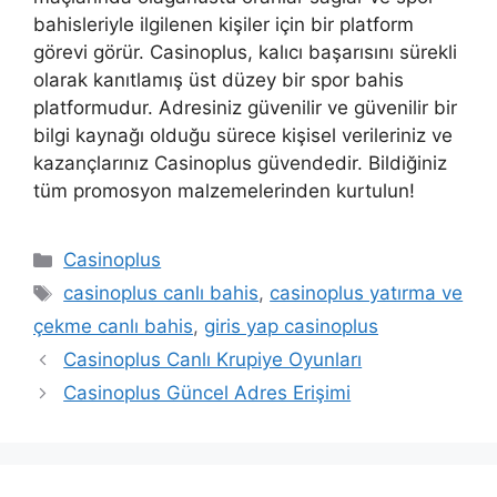
bahisleriyle ilgilenen kişiler için bir platform
görevi görür. Casinoplus, kalıcı başarısını sürekli
olarak kanıtlamış üst düzey bir spor bahis
platformudur. Adresiniz güvenilir ve güvenilir bir
bilgi kaynağı olduğu sürece kişisel verileriniz ve
kazançlarınız Casinoplus güvendedir. Bildiğiniz
tüm promosyon malzemelerinden kurtulun!
Kategoriler
Casinoplus
Etiketler
casinoplus canlı bahis
,
casinoplus yatırma ve
çekme canlı bahis
,
giris yap casinoplus
Casinoplus Canlı Krupiye Oyunları
Casinoplus Güncel Adres Erişimi