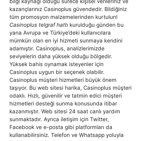
bilgi kaynağı olduğu sürece kişisel verileriniz ve
kazançlarınız Casinoplus güvendedir. Bildiğiniz
tüm promosyon malzemelerinden kurtulun!
Casinoplus telgraf hattı
kurulduğu günden bu
yana Avrupa ve Türkiye’deki kullanıcılara
mümkün olan en iyi hizmeti sunmaya kendini
adamıştır. Casinoplus, analizlerimizde
seviyelerin daha yüksek olduğu bölgedir.
Yüksek bahis oynamak isteyenler için
Casinoplus uygun bir seçenek olabilir.
Casinoplus müşteri hizmetleri büyük önem
taşıyor. Bu web sitesi harika, Casinoplus müşteri
odaklı. Hızlı, güvenilir ve tatmin edici müşteri
hizmetleri desteği sunma konusunda itibar
kazanmıştır. Web sitesi 24 saat canlı yardım
sunmaktadır. Ayrıca iletişim için Twitter,
Facebook ve e-posta gibi platformları da
kullanabilirsiniz. Telefon ve Whatsapp yoluyla