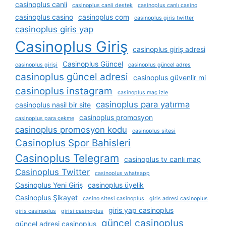
casinoplus canli
casinoplus canli destek
casinoplus canlı casino
casinoplus casino
casinoplus com
casinoplus giris twitter
casinoplus giris yap
Casinoplus Giriş
casinoplus giriş adresi
Casinoplus Güncel
casinoplus girişi
casinoplus güncel adres
casinoplus güncel adresi
casinoplus güvenlir mi
casinoplus instagram
casinoplus maç izle
casinoplus para yatırma
casinoplus nasil bir site
casinoplus promosyon
casinoplus para çekme
casinoplus promosyon kodu
casinoplus sitesi
Casinoplus Spor Bahisleri
Casinoplus Telegram
casinoplus tv canlı maç
Casinoplus Twitter
casinoplus whatsapp
Casinoplus Yeni Giriş
casinoplus üyelik
Casinoplus Şikayet
casino sitesi casinoplus
giris adresi casinoplus
giris yap casinoplus
giris casinoplus
girisi casinoplus
güncel casinoplus
güncel adresi casinoplus