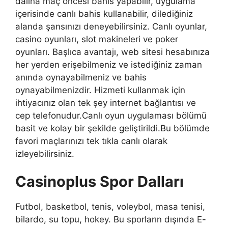
dalına maç öncesi bahis yapabilir, uygulama
içerisinde canlı bahis kullanabilir, dilediğiniz
alanda şansınızı deneyebilirsiniz. Canlı oyunlar,
casino oyunları, slot makineleri ve poker
oyunları. Başlıca avantajı, web sitesi hesabınıza
her yerden erişebilmeniz ve istediğiniz zaman
anında oynayabilmeniz ve bahis
oynayabilmenizdir. Hizmeti kullanmak için
ihtiyacınız olan tek şey internet bağlantısı ve
cep telefonudur.Canlı oyun uygulaması bölümü
basit ve kolay bir şekilde geliştirildi.Bu bölümde
favori maçlarınızı tek tıkla canlı olarak
izleyebilirsiniz.
Casinoplus Spor Dalları
Futbol, ​​basketbol, ​​tenis, voleybol, masa tenisi,
bilardo, su topu, hokey. Bu sporların dışında E-