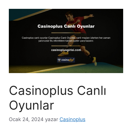
Casinoplus Canlı
Oyunlar
Ocak 24, 2024
yazar
Casinoplus