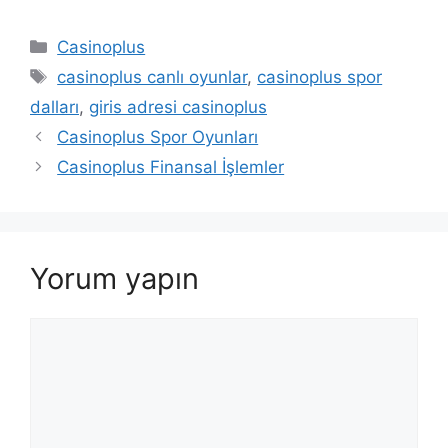
Kategoriler
Casinoplus
Etiketler
casinoplus canlı oyunlar
,
casinoplus spor
dalları
,
giris adresi casinoplus
Casinoplus Spor Oyunları
Casinoplus Finansal İşlemler
Yorum yapın
Yorum