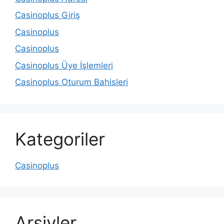
Casinoplus Giriş
Casinoplus
Casinoplus
Casinoplus Üye İşlemleri
Casinoplus Oturum Bahisleri
Kategoriler
Casinoplus
Arşivler