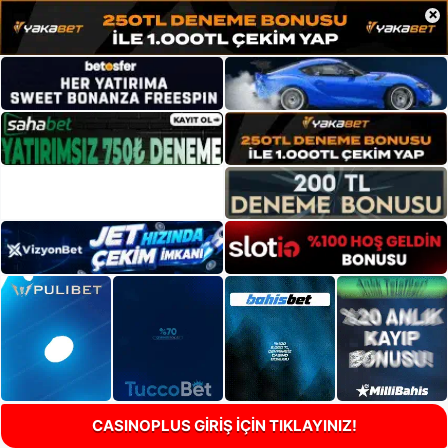
×
CASINOPLUS GİRİŞ İÇİN TIKLAYINIZ!