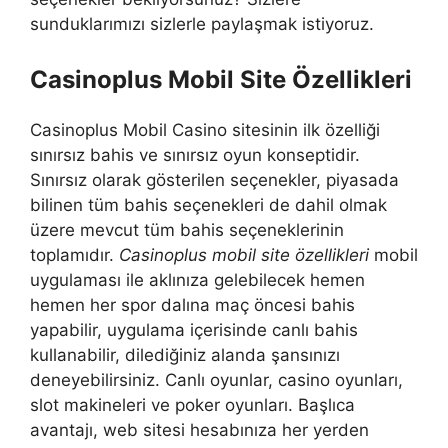
sunduklarımızı sizlerle paylaşmak istiyoruz.
Casinoplus Mobil Site Özellikleri
Casinoplus Mobil Casino sitesinin ilk özelliği
sınırsız bahis ve sınırsız oyun konseptidir.
Sınırsız olarak gösterilen seçenekler, piyasada
bilinen tüm bahis seçenekleri de dahil olmak
üzere mevcut tüm bahis seçeneklerinin
toplamıdır.
Casinoplus mobil site özellikleri
mobil
uygulaması ile aklınıza gelebilecek hemen
hemen her spor dalına maç öncesi bahis
yapabilir, uygulama içerisinde canlı bahis
kullanabilir, dilediğiniz alanda şansınızı
deneyebilirsiniz. Canlı oyunlar, casino oyunları,
slot makineleri ve poker oyunları. Başlıca
avantajı, web sitesi hesabınıza her yerden