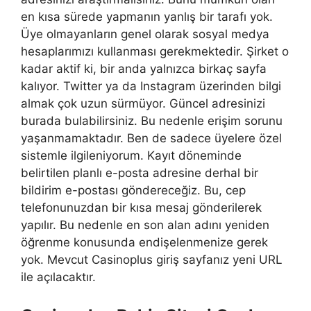
en kısa sürede yapmanın yanlış bir tarafı yok.
Üye olmayanların genel olarak sosyal medya
hesaplarımızı kullanması gerekmektedir. Şirket o
kadar aktif ki, bir anda yalnızca birkaç sayfa
kalıyor. Twitter ya da Instagram üzerinden bilgi
almak çok uzun sürmüyor. Güncel adresinizi
burada bulabilirsiniz. Bu nedenle erişim sorunu
yaşanmamaktadır. Ben de sadece üyelere özel
sistemle ilgileniyorum. Kayıt döneminde
belirtilen planlı e-posta adresine derhal bir
bildirim e-postası göndereceğiz. Bu, cep
telefonunuzdan bir kısa mesaj gönderilerek
yapılır. Bu nedenle en son alan adını yeniden
öğrenme konusunda endişelenmenize gerek
yok. Mevcut Casinoplus giriş sayfanız yeni URL
ile açılacaktır.