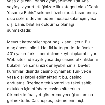
yasa dışı canlı bahis oynayabilmenizdir.Ana
sayfayı ziyaret ettiğinizde ilk kategori olan “Canlı
Yasadışı Bahis” sekmesi özel olarak tasarlanmış
olup sizlere devam eden müsabakalar için yasa
dışı bahis biletleri doldurma olanağı
sunmaktadır.
Mevcut kategoriler spor başlıklarını içerir. Bu
maç öncesi bileti. Her iki kategoride de üyeler
40’a yakın farklı spor dalının keyfini çıkarabiliyor.
Web sitesinde aylık yasa dışı casino etkinliklerini
bulabilir ve şansınızı deneyebilirsiniz. Devlet
kurumları dışında casino oynamak Türkiye’de
yasa dışı kabul edilmektedir; bu, casino
endüstrisi üzerinde tek kontrol ve tekel sahibi
oldukları için offshore casino sitelerinin
ülkemizde faaliyet gösteremeyeceği anlamına
gelmektedir. Casinoplus, ödemelerin hiçbir