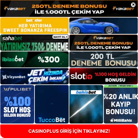
×
CASINOPLUS GİRİŞ İÇİN TIKLAYINIZ!