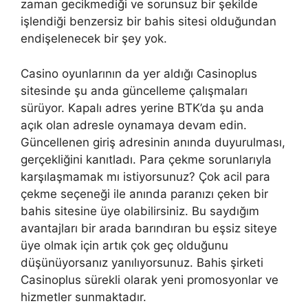
zaman gecikmediği ve sorunsuz bir şekilde
işlendiği benzersiz bir bahis sitesi olduğundan
endişelenecek bir şey yok.
Casino oyunlarının da yer aldığı Casinoplus
sitesinde şu anda güncelleme çalışmaları
sürüyor. Kapalı adres yerine BTK’da şu anda
açık olan adresle oynamaya devam edin.
Güncellenen giriş adresinin anında duyurulması,
gerçekliğini kanıtladı. Para çekme sorunlarıyla
karşılaşmamak mı istiyorsunuz? Çok acil para
çekme seçeneği ile anında paranızı çeken bir
bahis sitesine üye olabilirsiniz. Bu saydığım
avantajları bir arada barındıran bu eşsiz siteye
üye olmak için artık çok geç olduğunu
düşünüyorsanız yanılıyorsunuz. Bahis şirketi
Casinoplus sürekli olarak yeni promosyonlar ve
hizmetler sunmaktadır.