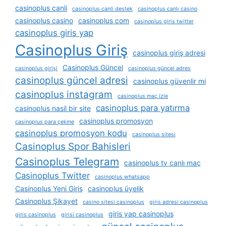
casinoplus canli
casinoplus canli destek
casinoplus canlı casino
casinoplus casino
casinoplus com
casinoplus giris twitter
casinoplus giris yap
Casinoplus Giriş
casinoplus giriş adresi
Casinoplus Güncel
casinoplus girişi
casinoplus güncel adres
casinoplus güncel adresi
casinoplus güvenlir mi
casinoplus instagram
casinoplus maç izle
casinoplus para yatırma
casinoplus nasil bir site
casinoplus promosyon
casinoplus para çekme
casinoplus promosyon kodu
casinoplus sitesi
Casinoplus Spor Bahisleri
Casinoplus Telegram
casinoplus tv canlı maç
Casinoplus Twitter
casinoplus whatsapp
Casinoplus Yeni Giriş
casinoplus üyelik
Casinoplus Şikayet
casino sitesi casinoplus
giris adresi casinoplus
giris yap casinoplus
giris casinoplus
girisi casinoplus