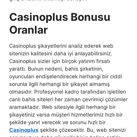
Casinoplus Bonusu
Oranlar
Casinoplus şikayetlerini analiz ederek web
sitenizin kalitesini daha iyi anlayabilirsiniz.
Casinoplus sizler için birçok yatırım fırsatı
yarattı. Bunun nedeni, bahis şirketinin,
oyuncuları endişelendirecek herhangi bir ciddi
sorunla ilgili herhangi bir şikayet almamış
olmasıdır. Profesyonel kadro tarafından işletilen
canlı bahis siteleri her zaman çevrimiçi çözümler
aramaktadır. Web sitesiyle ilgili herhangi bir
şikayetiniz varsa müşteri hizmetlerimiz hızlı bir
şekilde yanıt verecek ve sorunu hızlı bir
Casinoplus
şekilde çözecektir. Bu, web sitenizi