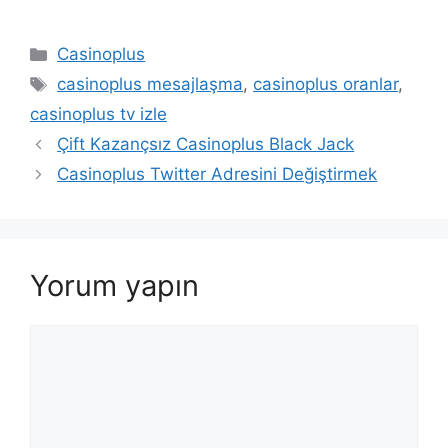
Kategoriler
Casinoplus
Etiketler
casinoplus mesajlaşma
,
casinoplus oranlar
,
casinoplus tv izle
Çift Kazançsız Casinoplus Black Jack
Casinoplus Twitter Adresini Değiştirmek
Yorum yapın
Yorum