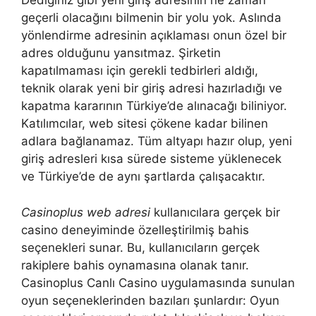
Dediğiniz gibi yeni giriş adresinin ne zaman
geçerli olacağını bilmenin bir yolu yok. Aslında
yönlendirme adresinin açıklaması onun özel bir
adres olduğunu yansıtmaz. Şirketin
kapatılmaması için gerekli tedbirleri aldığı,
teknik olarak yeni bir giriş adresi hazırladığı ve
kapatma kararının Türkiye’de alınacağı biliniyor.
Katılımcılar, web sitesi çökene kadar bilinen
adlara bağlanamaz. Tüm altyapı hazır olup, yeni
giriş adresleri kısa sürede sisteme yüklenecek
ve Türkiye’de de aynı şartlarda çalışacaktır.
Casinoplus web adresi
kullanıcılara gerçek bir
casino deneyiminde özelleştirilmiş bahis
seçenekleri sunar. Bu, kullanıcıların gerçek
rakiplere bahis oynamasına olanak tanır.
Casinoplus Canlı Casino uygulamasında sunulan
oyun seçeneklerinden bazıları şunlardır: Oyun