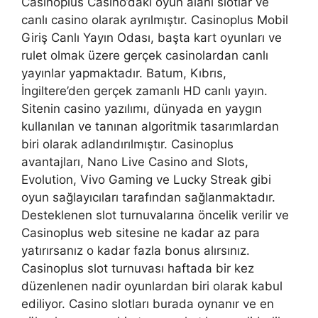
Casinoplus Casino’daki oyun alanı slotlar ve
canlı casino olarak ayrılmıştır. Casinoplus Mobil
Giriş Canlı Yayın Odası, başta kart oyunları ve
rulet olmak üzere gerçek casinolardan canlı
yayınlar yapmaktadır. Batum, Kıbrıs,
İngiltere’den gerçek zamanlı HD canlı yayın.
Sitenin casino yazılımı, dünyada en yaygın
kullanılan ve tanınan algoritmik tasarımlardan
biri olarak adlandırılmıştır. Casinoplus
avantajları, Nano Live Casino and Slots,
Evolution, Vivo Gaming ve Lucky Streak gibi
oyun sağlayıcıları tarafından sağlanmaktadır.
Desteklenen slot turnuvalarına öncelik verilir ve
Casinoplus web sitesine ne kadar az para
yatırırsanız o kadar fazla bonus alırsınız.
Casinoplus slot turnuvası haftada bir kez
düzenlenen nadir oyunlardan biri olarak kabul
ediliyor. Casino slotları burada oynanır ve en