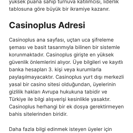
yüksek puana sahip turnuva katılımcısı, liderlik
tablosuna göre büyük bir ikramiye kazanır.
Casinoplus Adresi
Casinoplus ana sayfası, uçtan uca şifreleme
şeması ve basit tasarımıyla bilinen bir sistemle
korunmaktadır. Casinoplus girişte en yüksek
güvenlik önlemlerini alıyor. Üye bilgileri ve kayıtlı
banka hesapları 3. kişi veya kurumlarla
paylaşılmayacaktır. Casinoplus yurt dışı merkezli
yasal bir casino sitesi olduğundan, üyelerinin
gizlilik hakları Avrupa hukukuna tabidir ve
Türkiye ile bilgi alışverişi kesinlikle yasaktır.
Casinoplus herhangi bir ek dosya gerektirmeyen
bahis sitelerinden biridir.
Daha fazla bilgi edinmek isteyen üyeler için