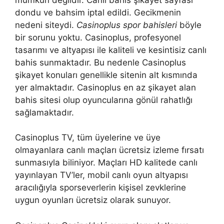
dondu ve bahsim iptal edildi. Gecikmenin
nedeni siteydi.
Casinoplus spor bahisleri
böyle
bir sorunu yoktu. Casinoplus, profesyonel
tasarımı ve altyapısı ile kaliteli ve kesintisiz canlı
bahis sunmaktadır. Bu nedenle Casinoplus
şikayet konuları genellikle sitenin alt kısmında
yer almaktadır. Casinoplus en az şikayet alan
bahis sitesi olup oyuncularına gönül rahatlığı
sağlamaktadır.
Casinoplus TV, tüm üyelerine ve üye
olmayanlara canlı maçları ücretsiz izleme fırsatı
sunmasıyla biliniyor. Maçları HD kalitede canlı
yayınlayan TV’ler, mobil canlı oyun altyapısı
aracılığıyla sporseverlerin kişisel zevklerine
uygun oyunları ücretsiz olarak sunuyor.