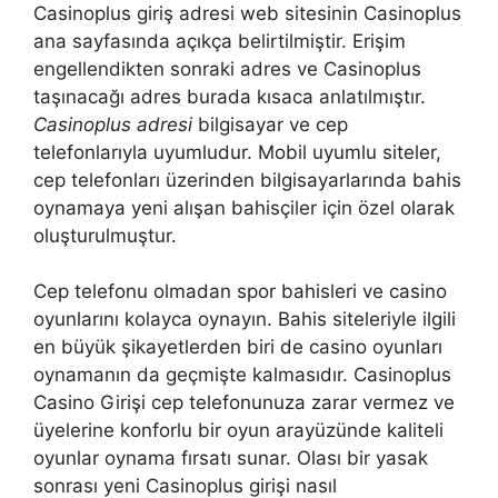
Casinoplus giriş adresi web sitesinin Casinoplus
ana sayfasında açıkça belirtilmiştir. Erişim
engellendikten sonraki adres ve Casinoplus
taşınacağı adres burada kısaca anlatılmıştır.
Casinoplus adresi
bilgisayar ve cep
telefonlarıyla uyumludur. Mobil uyumlu siteler,
cep telefonları üzerinden bilgisayarlarında bahis
oynamaya yeni alışan bahisçiler için özel olarak
oluşturulmuştur.
Cep telefonu olmadan spor bahisleri ve casino
oyunlarını kolayca oynayın. Bahis siteleriyle ilgili
en büyük şikayetlerden biri de casino oyunları
oynamanın da geçmişte kalmasıdır. Casinoplus
Casino Girişi cep telefonunuza zarar vermez ve
üyelerine konforlu bir oyun arayüzünde kaliteli
oyunlar oynama fırsatı sunar. Olası bir yasak
sonrası yeni Casinoplus girişi nasıl