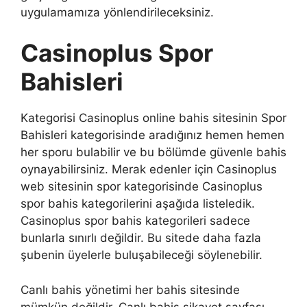
uygulamamıza yönlendirileceksiniz.
Casinoplus Spor
Bahisleri
Kategorisi Casinoplus online bahis sitesinin Spor
Bahisleri kategorisinde aradığınız hemen hemen
her sporu bulabilir ve bu bölümde güvenle bahis
oynayabilirsiniz. Merak edenler için Casinoplus
web sitesinin spor kategorisinde Casinoplus
spor bahis kategorilerini aşağıda listeledik.
Casinoplus spor bahis kategorileri sadece
bunlarla sınırlı değildir. Bu sitede daha fazla
şubenin üyelerle buluşabileceği söylenebilir.
Canlı bahis yönetimi her bahis sitesinde
mümkün değildir. Canlı bahis şikayet sayfası