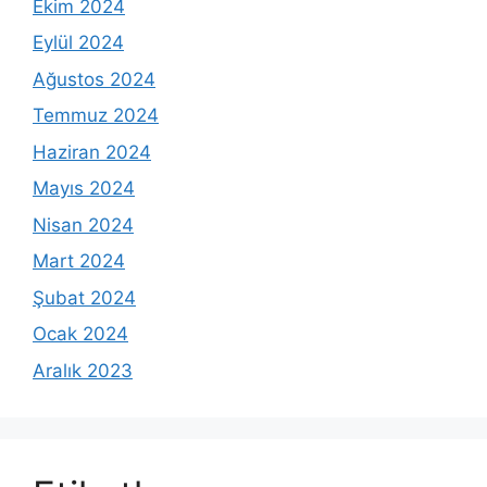
Ekim 2024
Eylül 2024
Ağustos 2024
Temmuz 2024
Haziran 2024
Mayıs 2024
Nisan 2024
Mart 2024
Şubat 2024
Ocak 2024
Aralık 2023