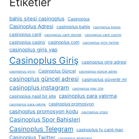
Etiketler
bahis sitesi casinoplus
Casinoplus
Casinoplus Adresi
casinoplus bahis
casinoplus bonus
casinoplus canli
casinoplus canli destek
casinoplus canlı casino
casinoplus casino
casinoplus com
casinoplus giris twitter
casinoplus giris yap
Casinoplus Giriş
casinoplus giriş adresi
Casinoplus Güncel
casinoplus girişi
casinoplus güncel adres
casinoplus güncel adresi
casinoplus güvenlir mi
casinoplus instagram
casinoplus maç izle
casinoplus para yatırma
casinoplus nasil bir site
casinoplus promosyon
casinoplus para çekme
casinoplus promosyon kodu
casinoplus sitesi
Casinoplus Spor Bahisleri
Casinoplus Telegram
casinoplus tv canlı maç
Casinoplus Twitter
casinoplus whatsapp