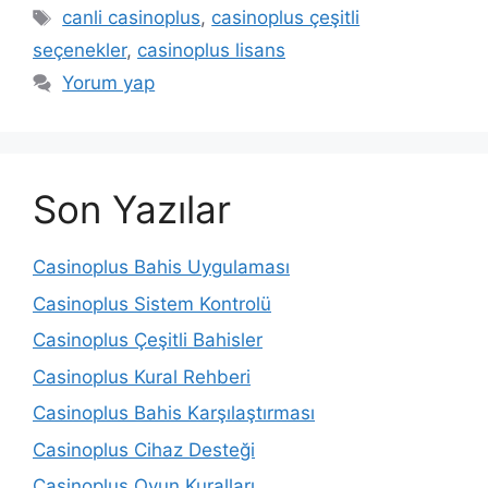
Etiketler
canli casinoplus
,
casinoplus çeşitli
seçenekler
,
casinoplus lisans
Yorum yap
Son Yazılar
Casinoplus Bahis Uygulaması
Casinoplus Sistem Kontrolü
Casinoplus Çeşitli Bahisler
Casinoplus Kural Rehberi
Casinoplus Bahis Karşılaştırması
Casinoplus Cihaz Desteği
Casinoplus Oyun Kuralları