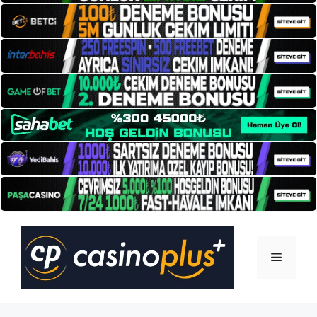
İçeriğe
atla
Menü