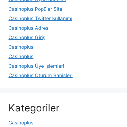
Casinoplus Popüler Site
Casinoplus Twitter Kullanımı
Casinoplus Adresi
Casinoplus Giriş
Casinoplus
Casinoplus
Casinoplus Üye İşlemleri
Casinoplus Oturum Bahisleri
Kategoriler
Casinoplus