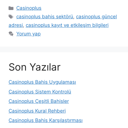
Kategoriler
Casinoplus
Etiketler
casinoplus bahis sektörü
,
casinoplus güncel
adresi
,
casinoplus kayıt ve etkileşim bilgileri
Yorum yap
Son Yazılar
Casinoplus Bahis Uygulaması
Casinoplus Sistem Kontrolü
Casinoplus Çeşitli Bahisler
Casinoplus Kural Rehberi
Casinoplus Bahis Karşılaştırması