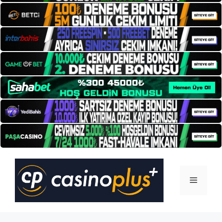
İçeriğe
atla
Menü