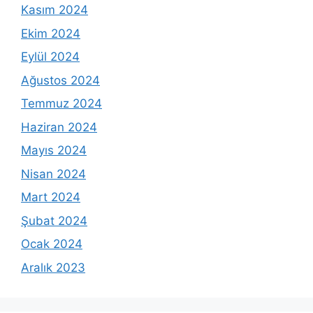
Kasım 2024
Ekim 2024
Eylül 2024
Ağustos 2024
Temmuz 2024
Haziran 2024
Mayıs 2024
Nisan 2024
Mart 2024
Şubat 2024
Ocak 2024
Aralık 2023