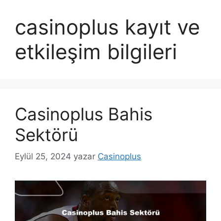
casinoplus kayıt ve
etkileşim bilgileri
Casinoplus Bahis
Sektörü
Eylül 25, 2024
yazar
Casinoplus