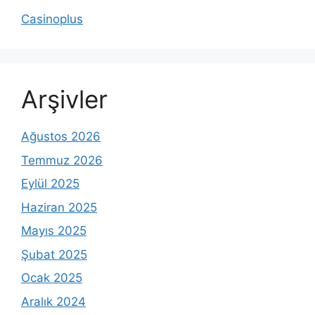
Casinoplus
Arşivler
Ağustos 2026
Temmuz 2026
Eylül 2025
Haziran 2025
Mayıs 2025
Şubat 2025
Ocak 2025
Aralık 2024