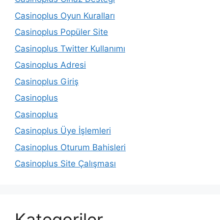
Casinoplus Oyun Kuralları
Casinoplus Popüler Site
Casinoplus Twitter Kullanımı
Casinoplus Adresi
Casinoplus Giriş
Casinoplus
Casinoplus
Casinoplus Üye İşlemleri
Casinoplus Oturum Bahisleri
Casinoplus Site Çalışması
Kategoriler