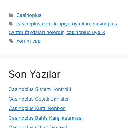
Kategoriler
Casinoplus
Etiketler
casinoplus canlı krupiye oyunları
,
casinoplus
twitter faydaları nelerdir
,
casinoplus üyelik
Yorum yap
Son Yazılar
Casinoplus Sistem Kontrolü
Casinoplus Çeşitli Bahisler
Casinoplus Kural Rehberi
Casinoplus Bahis Karşılaştırması
Casinoplus Cihaz Desteği