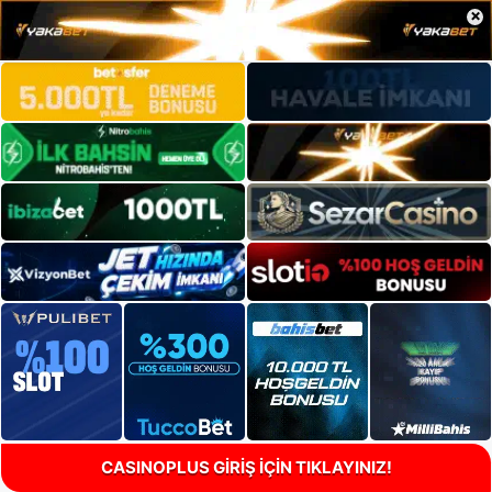
×
CASINOPLUS GİRİŞ İÇİN TIKLAYINIZ!