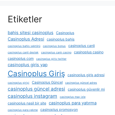
Etiketler
bahis sitesi casinoplus
Casinoplus
Casinoplus Adresi
casinoplus bahis
casinoplus canli
casinoplus bahis sektörü
casinoplus bonus
casinoplus casino
casinoplus canli destek
casinoplus canlı casino
casinoplus com
casinoplus giris twitter
casinoplus giris yap
Casinoplus Giriş
casinoplus giriş adresi
Casinoplus Güncel
casinoplus girişi
casinoplus güncel adres
casinoplus güncel adresi
casinoplus güvenlir mi
casinoplus instagram
casinoplus maç izle
casinoplus para yatırma
casinoplus nasil bir site
casinoplus promosyon
casinoplus para çekme