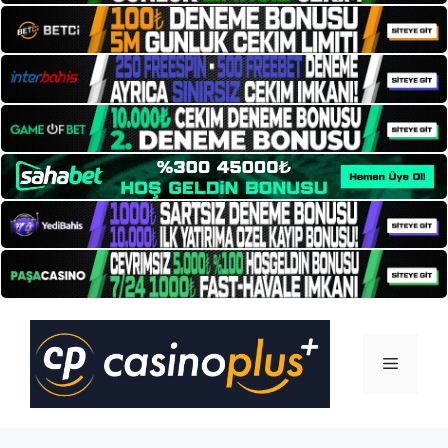
İçeriğe
atla
Menü