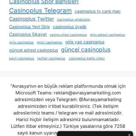
Casinoplus Spor Bahisleri
Casinoplus Telegram
casinoplus tv canlı maç
Casinoplus Twitter
casinoplus whatsapp
Casinoplus Yeni Giriş
casinoplus üyelik
Casinoplus Şikayet
casino sitesi casinoplus
giris adresi casinoplus
giris yap casinoplus
giris casinoplus
girisi casinoplus
güncel casinoplus
güncel adresi casinoplus
kayit casinoplus
twitter casinoplus
casinoplus bahis sitesi
"Avrasya'nın en büyük reklam platformunda olmak için
Microsoft Teams:
reklam@avrasyamarketing.com
adresimizden veya Telegram: @Avrasyamarketing
adresimizden irtibat kurabilirsiniz. (Tek iletişim
adreslerimiz teams / telegram ve mail adresimizdir.
Harici hiçbir iletişim adresimiz bulunmamaktadır.
Lütfen itibar etmeyiniz.) Türkiye yasalarına göre 7258
sayılı kanun uyarınca yasa dışı bahis oynamanın