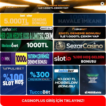
×
CASINOPLUS GİRİŞ İÇİN TIKLAYINIZ!