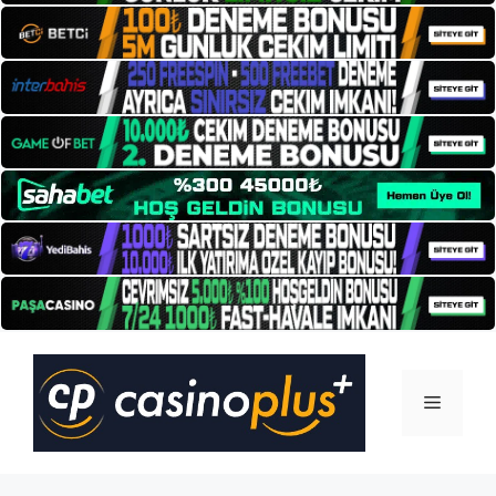
İçeriğe
atla
Menü