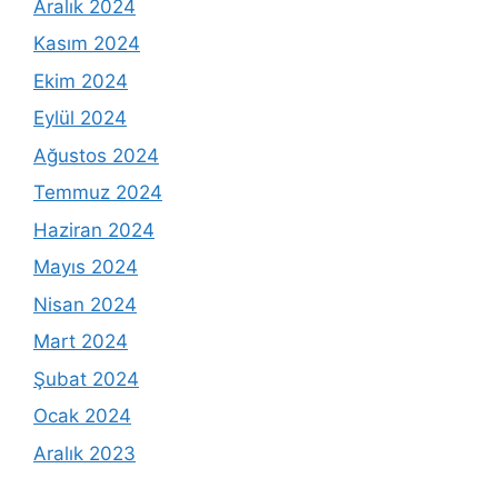
Aralık 2024
Kasım 2024
Ekim 2024
Eylül 2024
Ağustos 2024
Temmuz 2024
Haziran 2024
Mayıs 2024
Nisan 2024
Mart 2024
Şubat 2024
Ocak 2024
Aralık 2023