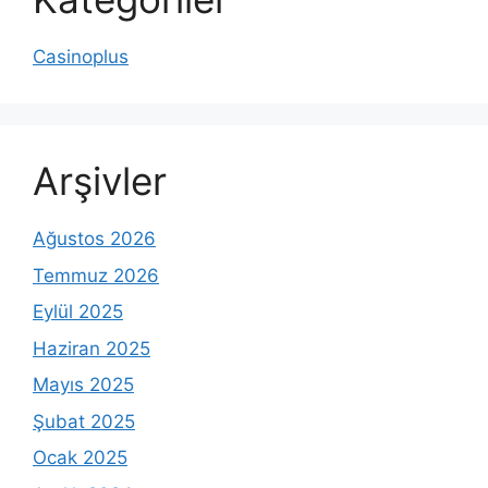
Casinoplus
Arşivler
Ağustos 2026
Temmuz 2026
Eylül 2025
Haziran 2025
Mayıs 2025
Şubat 2025
Ocak 2025