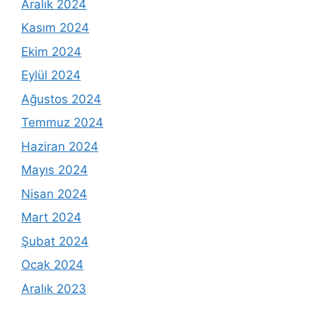
Aralık 2024
Kasım 2024
Ekim 2024
Eylül 2024
Ağustos 2024
Temmuz 2024
Haziran 2024
Mayıs 2024
Nisan 2024
Mart 2024
Şubat 2024
Ocak 2024
Aralık 2023