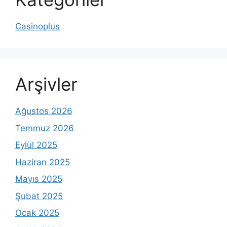
Casinoplus
Arşivler
Ağustos 2026
Temmuz 2026
Eylül 2025
Haziran 2025
Mayıs 2025
Şubat 2025
Ocak 2025