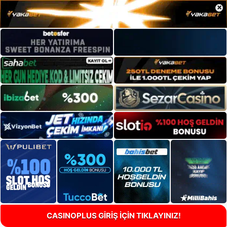
×
CASINOPLUS GİRİŞ İÇİN TIKLAYINIZ!