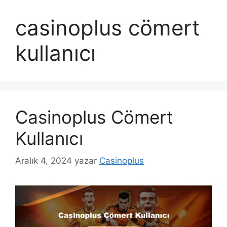
casinoplus cömert
kullanıcı
Casinoplus Cömert
Kullanıcı
Aralık 4, 2024
yazar
Casinoplus