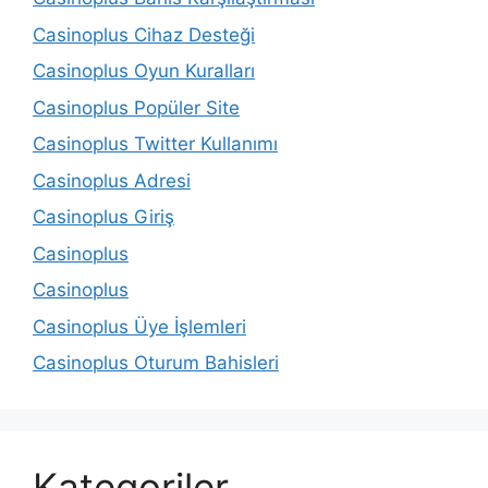
Casinoplus Cihaz Desteği
Casinoplus Oyun Kuralları
Casinoplus Popüler Site
Casinoplus Twitter Kullanımı
Casinoplus Adresi
Casinoplus Giriş
Casinoplus
Casinoplus
Casinoplus Üye İşlemleri
Casinoplus Oturum Bahisleri
Kategoriler