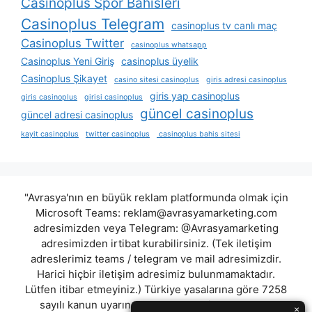
Casinoplus Spor Bahisleri
Casinoplus Telegram
casinoplus tv canlı maç
Casinoplus Twitter
casinoplus whatsapp
Casinoplus Yeni Giriş
casinoplus üyelik
Casinoplus Şikayet
casino sitesi casinoplus
giris adresi casinoplus
giris yap casinoplus
giris casinoplus
girisi casinoplus
güncel casinoplus
güncel adresi casinoplus
kayit casinoplus
twitter casinoplus
casinoplus bahis sitesi
"Avrasya'nın en büyük reklam platformunda olmak için
Microsoft Teams:
reklam@avrasyamarketing.com
adresimizden veya Telegram: @Avrasyamarketing
adresimizden irtibat kurabilirsiniz. (Tek iletişim
adreslerimiz teams / telegram ve mail adresimizdir.
Harici hiçbir iletişim adresimiz bulunmamaktadır.
Lütfen itibar etmeyiniz.) Türkiye yasalarına göre 7258
sayılı kanun uyarınca yasa dışı bahis oynamanın