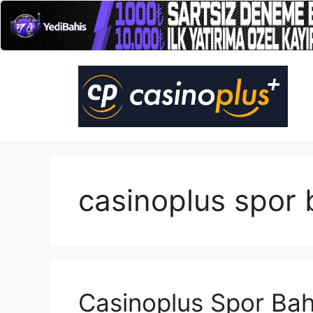
İçeriğe
atla
casinoplus spor 
Casinoplus Spor Bah