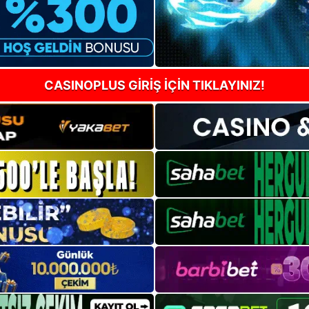
CASINOPLUS GİRİŞ İÇİN TIKLAYINIZ!