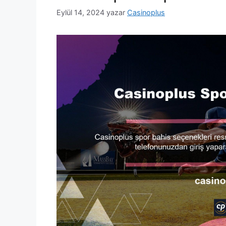
Eylül 14, 2024
yazar
Casinoplus