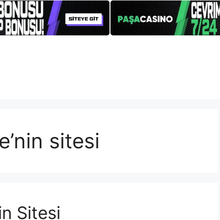
’nin sitesi
n Sitesi