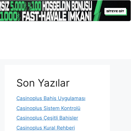
Son Yazılar
Casinoplus Bahis Uygulaması
Casinoplus Sistem Kontrolü
Casinoplus Çeşitli Bahisler
Casinoplus Kural Rehberi