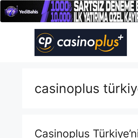
İçeriğe
atla
casinoplus türkiye
Casinoplus Türkiye’ni