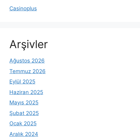
Casinoplus
Arşivler
Ağustos 2026
Temmuz 2026
Eylül 2025
Haziran 2025
Mayıs 2025
Şubat 2025
Ocak 2025
Aralık 2024