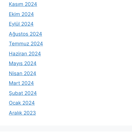
Kasım 2024
Ekim 2024
Eylül 2024
Ağustos 2024
Temmuz 2024
Haziran 2024
Mayıs 2024
Nisan 2024
Mart 2024
Şubat 2024
Ocak 2024
Aralık 2023