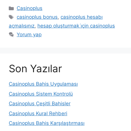
Kategoriler
Casinoplus
Etiketler
casinoplus bonus
,
casinoplus hesabı
açmalısınız
,
hesap oluşturmak i̇çin casinoplus
Yorum yap
Son Yazılar
Casinoplus Bahis Uygulaması
Casinoplus Sistem Kontrolü
Casinoplus Çeşitli Bahisler
Casinoplus Kural Rehberi
Casinoplus Bahis Karşılaştırması