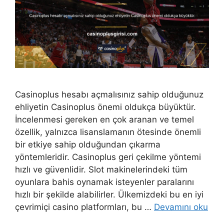
Casinoplus hesabı açmalısınız sahip olduğunuz
ehliyetin Casinoplus önemi oldukça büyüktür.
İncelenmesi gereken en çok aranan ve temel
özellik, yalnızca lisanslamanın ötesinde önemli
bir etkiye sahip olduğundan çıkarma
yöntemleridir. Casinoplus geri çekilme yöntemi
hızlı ve güvenlidir. Slot makinelerindeki tüm
oyunlara bahis oynamak isteyenler paralarını
hızlı bir şekilde alabilirler. Ülkemizdeki bu en iyi
çevrimiçi casino platformları, bu …
Devamını oku