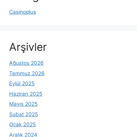
Casinoplus
Arşivler
Ağustos 2026
Temmuz 2026
Eylül 2025
Haziran 2025
Mayıs 2025
Şubat 2025
Ocak 2025
Aralık 2024