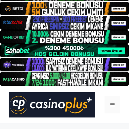
İçeriğe
atla
Menü