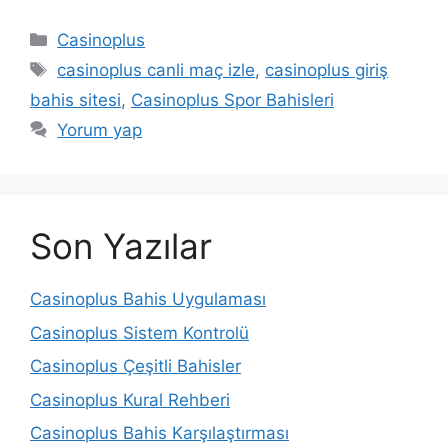
Kategoriler
Casinoplus
Etiketler
casinoplus canli maç izle
,
casinoplus giriş
bahis sitesi
,
Casinoplus Spor Bahisleri
Yorum yap
Son Yazılar
Casinoplus Bahis Uygulaması
Casinoplus Sistem Kontrolü
Casinoplus Çeşitli Bahisler
Casinoplus Kural Rehberi
Casinoplus Bahis Karşılaştırması