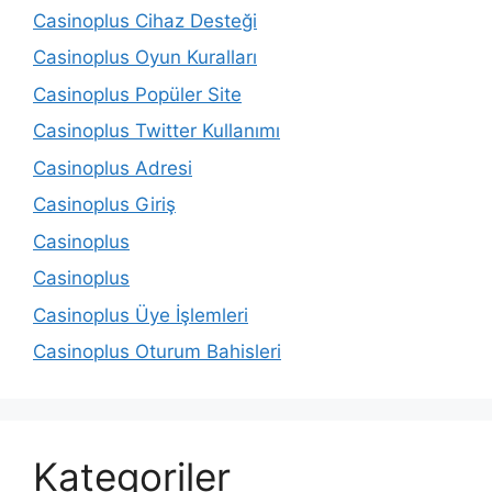
Casinoplus Cihaz Desteği
Casinoplus Oyun Kuralları
Casinoplus Popüler Site
Casinoplus Twitter Kullanımı
Casinoplus Adresi
Casinoplus Giriş
Casinoplus
Casinoplus
Casinoplus Üye İşlemleri
Casinoplus Oturum Bahisleri
Kategoriler