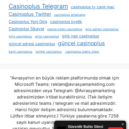
Casinoplus Telegram
casinoplus tv canlı maç
Casinoplus Twitter
casinoplus whatsapp
Casinoplus Yeni Giriş
casinoplus üyelik
Casinoplus Şikayet
casino sitesi casinoplus
giris adresi casinoplus
giris yap casinoplus
giris casinoplus
girisi casinoplus
güncel casinoplus
güncel adresi casinoplus
kayit casinoplus
twitter casinoplus
casinoplus bahis sitesi
"Avrasya'nın en büyük reklam platformunda olmak için
Microsoft Teams:
reklam@avrasyamarketing.com
adresimizden veya Telegram: @Avrasyamarketing
adresimizden irtibat kurabilirsiniz. (Tek iletişim
adreslerimiz teams / telegram ve mail adresimizdir.
Harici hiçbir iletişim adresimiz bulunmamaktadır.
Lütfen itibar etmeyiniz.) Türkiye yasalarına göre 7258
sayılı kanun uyarınca yasa dışı bahis oynamanın
cezaları mevcuttur. Şu an bulunduğunuz site hiç bir