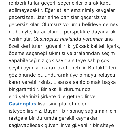
rehberli turlar geçerli seçenekler olarak kabul
edilmeyecektir. Eğer atılan emzirilmiş kavgalar
geçersizse, üzerlerine bahisler geçersiz ve
geçersiz kılar. Olumsuz yorumu belirleyememesi
nedeniyle, karar olumlu perspektife dayanarak
verilmiştir.
Casinoplus hakkında yorumlar
ana
özellikleri tutarlı güvenilirlik, yüksek kaliteli içerik,
ödeme seçeneği sıkıntısı ve aralarından seçim
yapabileceğiniz çok sayıda siteye sahip çok
çeşitli oyunlar olarak özetlenebilir. Bu faktörleri
göz önünde bulundurarak üye olmaya kolayca
karar verebilirsiniz. Lisansa sahip olmak başka
bir garantidir. Bir aksilik durumunda
endişelerinizi şirkete dile getirebilir ve
Casinoplus
lisansını iptal etmelerini
isteyebilirsiniz. Başarılı bir sonuç sağlamak için,
rastgele bir durumda gerekli kaynakları
sağlayabilecek güvenilir ve güvenilir bir siteye