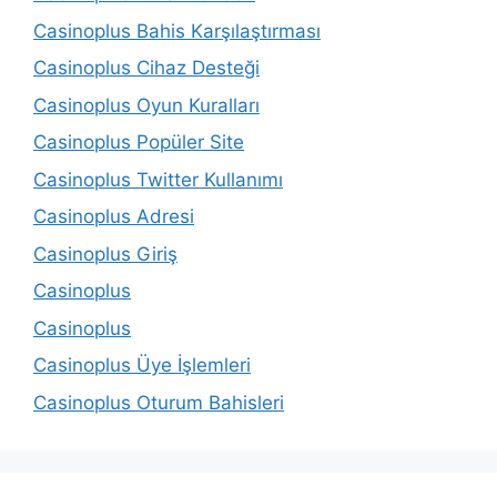
Casinoplus Bahis Karşılaştırması
Casinoplus Cihaz Desteği
Casinoplus Oyun Kuralları
Casinoplus Popüler Site
Casinoplus Twitter Kullanımı
Casinoplus Adresi
Casinoplus Giriş
Casinoplus
Casinoplus
Casinoplus Üye İşlemleri
Casinoplus Oturum Bahisleri