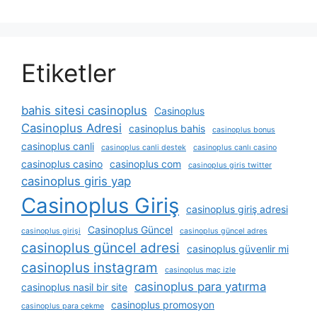
Etiketler
bahis sitesi casinoplus
Casinoplus
Casinoplus Adresi
casinoplus bahis
casinoplus bonus
casinoplus canli
casinoplus canli destek
casinoplus canlı casino
casinoplus casino
casinoplus com
casinoplus giris twitter
casinoplus giris yap
Casinoplus Giriş
casinoplus giriş adresi
Casinoplus Güncel
casinoplus girişi
casinoplus güncel adres
casinoplus güncel adresi
casinoplus güvenlir mi
casinoplus instagram
casinoplus maç izle
casinoplus para yatırma
casinoplus nasil bir site
casinoplus promosyon
casinoplus para çekme