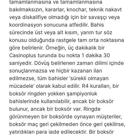
tamamlanmasına ve tamamlanmasına
bakılmaksızın, kararlar, knochar, teknik nakavt
veya diskalifiye olmadığı için bir savaşçı veya
koordinasyon sonucuna atfedilir. Bahis
sürecinde üst veya alt kısım, yarım tur söz
konusu olduğunda rastgele tam orta noktasına
göre belirlenir. Örneğin, üç dakikalık bir
Casinoplus turunda bu nokta 1 dakika 30
saniyedir. Dövüş belirlenen zaman dilimi içinde
sonuçlanmazsa ve hiçbir kazanan ilan
edilmezse, tüm bahisler ‘sürekli olmayan
mücadele’ olarak kabul edilir. R4 kuralları, bir
boksör ringden yokken şampiyonluk
bahislerinde kullanılabilir, ancak bir boksör
bulunur, ancak bir boksör var. Ringde
görünmeyen bir boksörde oynayan müşteriler,
boksör maç geri çekilmeden önce geri çekilirse,
yatırdıkları para iade edilecektir. Bir boksör