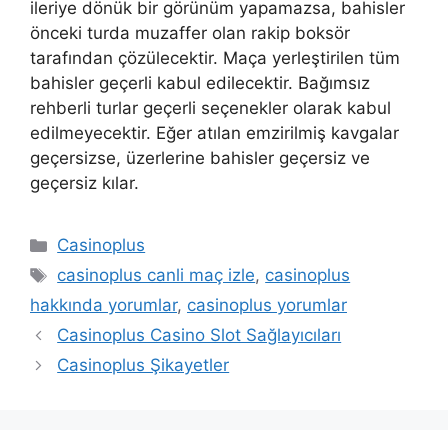
ileriye dönük bir görünüm yapamazsa, bahisler
önceki turda muzaffer olan rakip boksör
tarafından çözülecektir. Maça yerleştirilen tüm
bahisler geçerli kabul edilecektir. Bağımsız
rehberli turlar geçerli seçenekler olarak kabul
edilmeyecektir. Eğer atılan emzirilmiş kavgalar
geçersizse, üzerlerine bahisler geçersiz ve
geçersiz kılar.
Kategoriler
Casinoplus
Etiketler
casinoplus canli maç izle
,
casinoplus
hakkında yorumlar
,
casinoplus yorumlar
Casinoplus Casino Slot Sağlayıcıları
Casinoplus Şikayetler