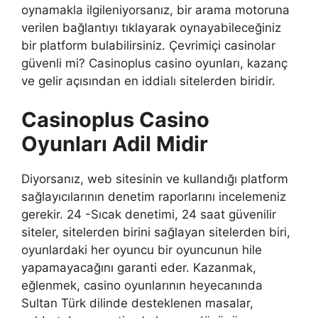
oynamakla ilgileniyorsanız, bir arama motoruna
verilen bağlantıyı tıklayarak oynayabileceğiniz
bir platform bulabilirsiniz. Çevrimiçi casinolar
güvenli mi? Casinoplus casino oyunları, kazanç
ve gelir açısından en iddialı sitelerden biridir.
Casinoplus Casino
Oyunları Adil Midir
Diyorsanız, web sitesinin ve kullandığı platform
sağlayıcılarının denetim raporlarını incelemeniz
gerekir. 24 -Sıcak denetimi, 24 saat güvenilir
siteler, sitelerden birini sağlayan sitelerden biri,
oyunlardaki her oyuncu bir oyuncunun hile
yapamayacağını garanti eder. Kazanmak,
eğlenmek, casino oyunlarının heyecanında
Sultan Türk dilinde desteklenen masalar,