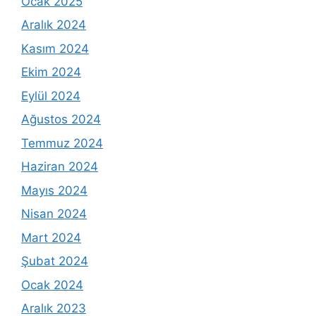
Ocak 2025
Aralık 2024
Kasım 2024
Ekim 2024
Eylül 2024
Ağustos 2024
Temmuz 2024
Haziran 2024
Mayıs 2024
Nisan 2024
Mart 2024
Şubat 2024
Ocak 2024
Aralık 2023