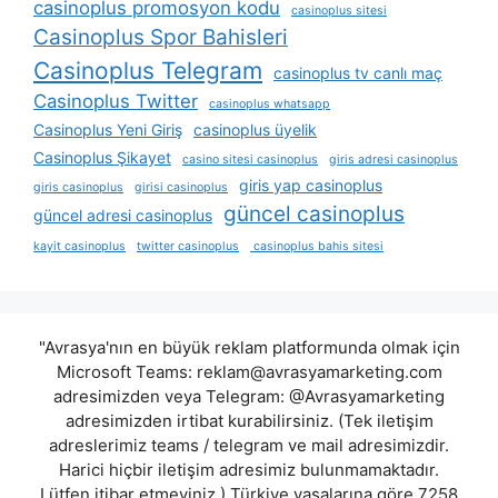
casinoplus promosyon kodu
casinoplus sitesi
Casinoplus Spor Bahisleri
Casinoplus Telegram
casinoplus tv canlı maç
Casinoplus Twitter
casinoplus whatsapp
Casinoplus Yeni Giriş
casinoplus üyelik
Casinoplus Şikayet
casino sitesi casinoplus
giris adresi casinoplus
giris yap casinoplus
giris casinoplus
girisi casinoplus
güncel casinoplus
güncel adresi casinoplus
kayit casinoplus
twitter casinoplus
casinoplus bahis sitesi
"Avrasya'nın en büyük reklam platformunda olmak için
Microsoft Teams:
reklam@avrasyamarketing.com
adresimizden veya Telegram: @Avrasyamarketing
adresimizden irtibat kurabilirsiniz. (Tek iletişim
adreslerimiz teams / telegram ve mail adresimizdir.
Harici hiçbir iletişim adresimiz bulunmamaktadır.
Lütfen itibar etmeyiniz.) Türkiye yasalarına göre 7258