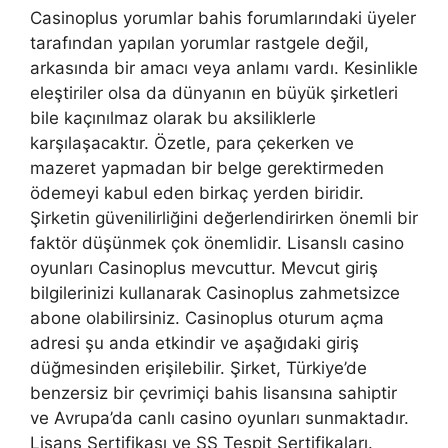
Casinoplus yorumlar bahis forumlarındaki üyeler
tarafından yapılan yorumlar rastgele değil,
arkasında bir amacı veya anlamı vardı. Kesinlikle
eleştiriler olsa da dünyanın en büyük şirketleri
bile kaçınılmaz olarak bu aksiliklerle
karşılaşacaktır. Özetle, para çekerken ve
mazeret yapmadan bir belge gerektirmeden
ödemeyi kabul eden birkaç yerden biridir.
Şirketin güvenilirliğini değerlendirirken önemli bir
faktör düşünmek çok önemlidir. Lisanslı casino
oyunları Casinoplus mevcuttur. Mevcut giriş
bilgilerinizi kullanarak Casinoplus zahmetsizce
abone olabilirsiniz. Casinoplus oturum açma
adresi şu anda etkindir ve aşağıdaki giriş
düğmesinden erişilebilir. Şirket, Türkiye’de
benzersiz bir çevrimiçi bahis lisansına sahiptir
ve Avrupa’da canlı casino oyunları sunmaktadır.
Lisans Sertifikası ve SS Tespit Sertifikaları.