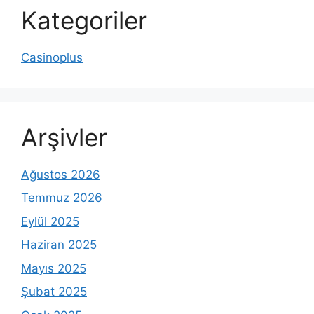
Kategoriler
Casinoplus
Arşivler
Ağustos 2026
Temmuz 2026
Eylül 2025
Haziran 2025
Mayıs 2025
Şubat 2025