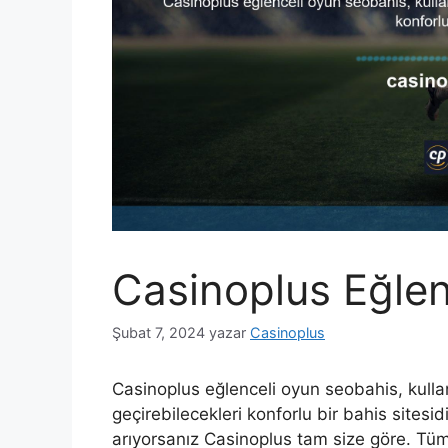
Casinoplus Eğlen
Şubat 7, 2024
yazar
Casinoplus
Casinoplus eğlenceli oyun seobahis, kullan
geçirebilecekleri konforlu bir bahis sitesidi
arıyorsanız Casinoplus tam size göre. Tüm