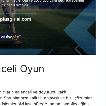
celi Oyun
ıcıların eğlenceli ve doyurucu vakit
r. Sorunlarınıza kaliteli, anlayışlı ve hızlı çözümler
 işlemlerinizi kısa sürede tamamlayabileceğiniz,