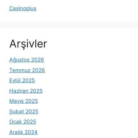
Casinoplus
Arşivler
Ağustos 2026
Temmuz 2026
Eylül 2025
Haziran 2025
Mayıs 2025
Şubat 2025
Ocak 2025
Aralık 2024