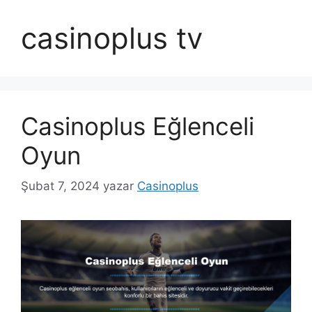
casinoplus tv
Casinoplus Eğlenceli
Oyun
Şubat 7, 2024
yazar
Casinoplus