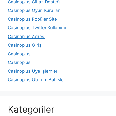
Casinoplus Cihaz Desteği
Casinoplus Oyun Kuralları
Casinoplus Popüler Site
Casinoplus Twitter Kullanımı
Casinoplus Adresi
Casinoplus Giriş
Casinoplus
Casinoplus
Casinoplus Üye İşlemleri
Casinoplus Oturum Bahisleri
Kategoriler