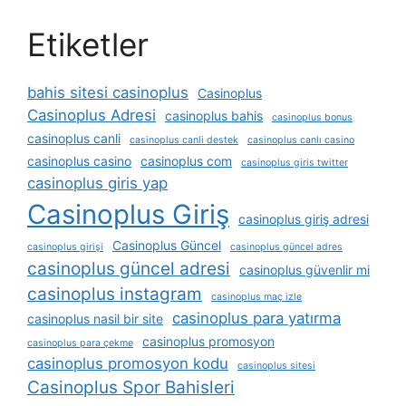
Etiketler
bahis sitesi casinoplus
Casinoplus
Casinoplus Adresi
casinoplus bahis
casinoplus bonus
casinoplus canli
casinoplus canli destek
casinoplus canlı casino
casinoplus casino
casinoplus com
casinoplus giris twitter
casinoplus giris yap
Casinoplus Giriş
casinoplus giriş adresi
Casinoplus Güncel
casinoplus girişi
casinoplus güncel adres
casinoplus güncel adresi
casinoplus güvenlir mi
casinoplus instagram
casinoplus maç izle
casinoplus para yatırma
casinoplus nasil bir site
casinoplus promosyon
casinoplus para çekme
casinoplus promosyon kodu
casinoplus sitesi
Casinoplus Spor Bahisleri