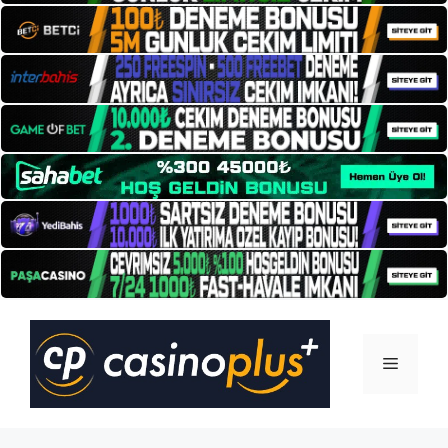
İçeriğe
atla
Menü