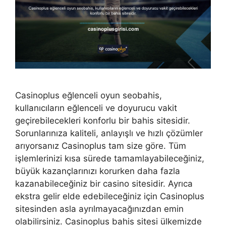
Casinoplus eğlenceli oyun seobahis,
kullanıcıların eğlenceli ve doyurucu vakit
geçirebilecekleri konforlu bir bahis sitesidir.
Sorunlarınıza kaliteli, anlayışlı ve hızlı çözümler
arıyorsanız Casinoplus tam size göre. Tüm
işlemlerinizi kısa sürede tamamlayabileceğiniz,
büyük kazançlarınızı korurken daha fazla
kazanabileceğiniz bir casino sitesidir. Ayrıca
ekstra gelir elde edebileceğiniz için Casinoplus
sitesinden asla ayrılmayacağınızdan emin
olabilirsiniz. Casinoplus bahis sitesi ülkemizde