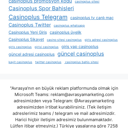
casinoplus promosyon kodu
casinoplus sitesi
Casinoplus Spor Bahisleri
Casinoplus Telegram
casinoplus tv canlı maç
Casinoplus Twitter
casinoplus whatsapp
Casinoplus Yeni Giriş
casinoplus üyelik
Casinoplus Şikayet
casino sitesi casinoplus
giris adresi casinoplus
giris yap casinoplus
giris casinoplus
girisi casinoplus
güncel casinoplus
güncel adresi casinoplus
kayit casinoplus
twitter casinoplus
casinoplus bahis sitesi
"Avrasya'nın en büyük reklam platformunda olmak için
Microsoft Teams:
reklam@avrasyamarketing.com
adresimizden veya Telegram: @Avrasyamarketing
adresimizden irtibat kurabilirsiniz. (Tek iletişim
adreslerimiz teams / telegram ve mail adresimizdir.
Harici hiçbir iletişim adresimiz bulunmamaktadır.
Lütfen itibar etmeyiniz.) Türkiye yasalarına göre 7258