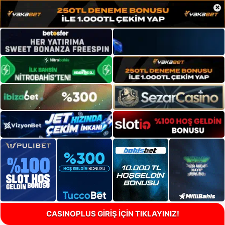
×
CASINOPLUS GİRİŞ İÇİN TIKLAYINIZ!