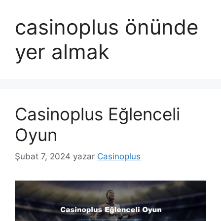
casinoplus önünde
yer almak
Casinoplus Eğlenceli
Oyun
Şubat 7, 2024
yazar
Casinoplus