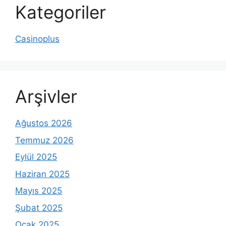
Kategoriler
Casinoplus
Arşivler
Ağustos 2026
Temmuz 2026
Eylül 2025
Haziran 2025
Mayıs 2025
Şubat 2025
Ocak 2025