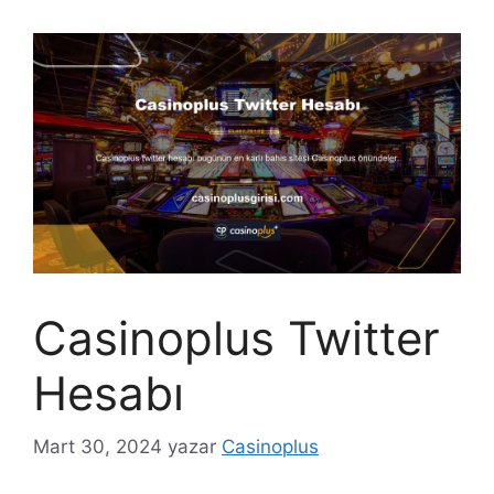
Casinoplus Twitter
Hesabı
Mart 30, 2024
yazar
Casinoplus