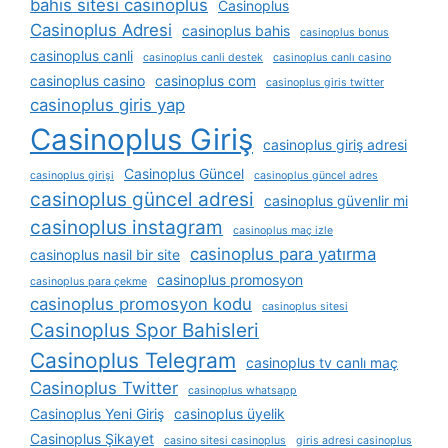
bahis sitesi casinoplus
Casinoplus
Casinoplus Adresi
casinoplus bahis
casinoplus bonus
casinoplus canli
casinoplus canli destek
casinoplus canlı casino
casinoplus casino
casinoplus com
casinoplus giris twitter
casinoplus giris yap
Casinoplus Giriş
casinoplus giriş adresi
Casinoplus Güncel
casinoplus girişi
casinoplus güncel adres
casinoplus güncel adresi
casinoplus güvenlir mi
casinoplus instagram
casinoplus maç izle
casinoplus para yatırma
casinoplus nasil bir site
casinoplus promosyon
casinoplus para çekme
casinoplus promosyon kodu
casinoplus sitesi
Casinoplus Spor Bahisleri
Casinoplus Telegram
casinoplus tv canlı maç
Casinoplus Twitter
casinoplus whatsapp
Casinoplus Yeni Giriş
casinoplus üyelik
Casinoplus Şikayet
casino sitesi casinoplus
giris adresi casinoplus