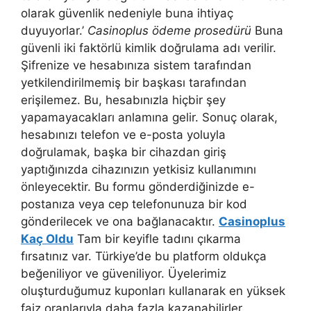
olarak güvenlik nedeniyle buna ihtiyaç
duyuyorlar.’
Casinoplus ödeme prosedürü
Buna
güvenli iki faktörlü kimlik doğrulama adı verilir.
Şifrenize ve hesabınıza sistem tarafından
yetkilendirilmemiş bir başkası tarafından
erişilemez. Bu, hesabınızla hiçbir şey
yapamayacakları anlamına gelir. Sonuç olarak,
hesabınızı telefon ve e-posta yoluyla
doğrulamak, başka bir cihazdan giriş
yaptığınızda cihazınızın yetkisiz kullanımını
önleyecektir. Bu formu gönderdiğinizde e-
postanıza veya cep telefonunuza bir kod
gönderilecek ve ona bağlanacaktır.
Casinoplus
Kaç Oldu
Tam bir keyifle tadını çıkarma
fırsatınız var. Türkiye’de bu platform oldukça
beğeniliyor ve güveniliyor. Üyelerimiz
oluşturduğumuz kuponları kullanarak en yüksek
faiz oranlarıyla daha fazla kazanabilirler.