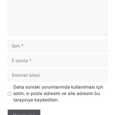
İsim
E-
posta
İnternet
sitesi
Daha sonraki yorumlarımda kullanılması için
adım, e-posta adresim ve site adresim bu
tarayıcıya kaydedilsin.