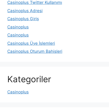
Casinoplus Twitter Kullanımı
Casinoplus Adresi
Casinoplus Giriş
Casinoplus
Casinoplus
Casinoplus Üye İşlemleri
Casinoplus Oturum Bahisleri
Kategoriler
Casinoplus