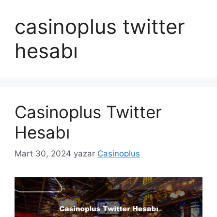
casinoplus twitter
hesabı
Casinoplus Twitter
Hesabı
Mart 30, 2024
yazar
Casinoplus