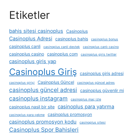
Etiketler
bahis sitesi casinoplus
Casinoplus
Casinoplus Adresi
casinoplus bahis
casinoplus bonus
casinoplus canli
casinoplus canli destek
casinoplus canlı casino
casinoplus casino
casinoplus com
casinoplus giris twitter
casinoplus giris yap
Casinoplus Giriş
casinoplus giriş adresi
Casinoplus Güncel
casinoplus girişi
casinoplus güncel adres
casinoplus güncel adresi
casinoplus güvenlir mi
casinoplus instagram
casinoplus maç izle
casinoplus para yatırma
casinoplus nasil bir site
casinoplus promosyon
casinoplus para çekme
casinoplus promosyon kodu
casinoplus sitesi
Casinoplus Spor Bahisleri