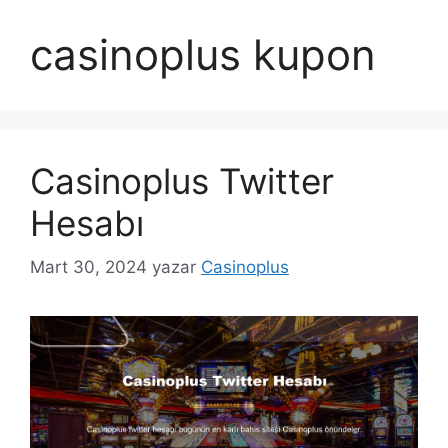
casinoplus kupon
Casinoplus Twitter
Hesabı
Mart 30, 2024
yazar
Casinoplus