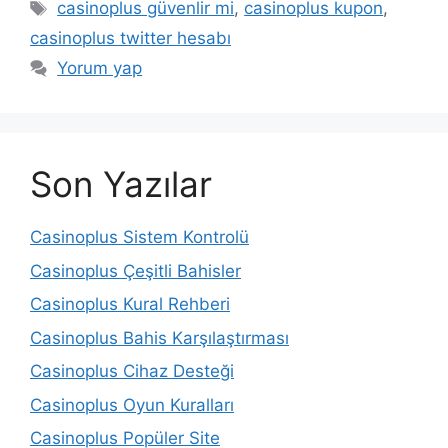
Etiketler
casinoplus güvenlir mi
,
casinoplus kupon
,
casinoplus twitter hesabı
Yorum yap
Son Yazılar
Casinoplus Sistem Kontrolü
Casinoplus Çeşitli Bahisler
Casinoplus Kural Rehberi
Casinoplus Bahis Karşılaştırması
Casinoplus Cihaz Desteği
Casinoplus Oyun Kuralları
Casinoplus Popüler Site