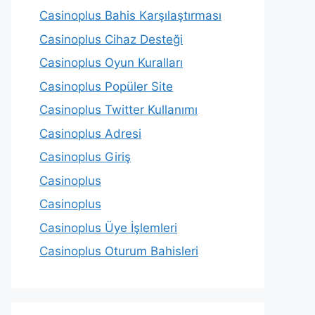
Casinoplus Bahis Karşılaştırması
Casinoplus Cihaz Desteği
Casinoplus Oyun Kuralları
Casinoplus Popüler Site
Casinoplus Twitter Kullanımı
Casinoplus Adresi
Casinoplus Giriş
Casinoplus
Casinoplus
Casinoplus Üye İşlemleri
Casinoplus Oturum Bahisleri